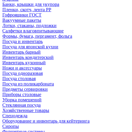
Банки, крышки для укупора
Пленки, скотч, лента РР
Гофроящики ГОСТ
Вакуумные пакеты
Лотки, стаканы, подложки
Салфетки влаговпитывающие
Формы, бумага, пергамент, фольга
Посуда и инвентарь
Посуда для японской кухни
Инвентарь барный
Инвентарь кондитерский
Инвентарь кухонный
Ножи и аксессуары
Посуда одноразовая
Посуда столовая
Посуда из поликарбоната
Предметы сервировки
Приборы столовые
Уборка помещений
Стеклянная посуда
Хозяйственные товары
Спецодежда
Оборудование и инвентарь для кейтеринга
Сиропы
Фуршетные системы