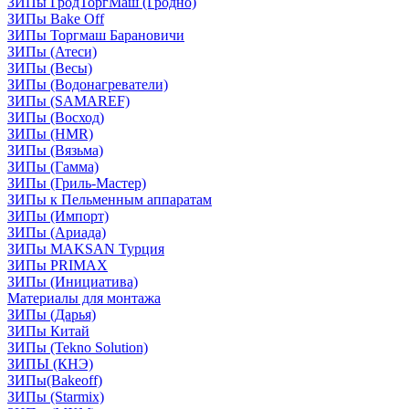
ЗИПы ГродТоргМаш (Гродно)
ЗИПы Bake Off
ЗИПы Торгмаш Барановичи
ЗИПы (Атеси)
ЗИПы (Весы)
ЗИПы (Водонагреватели)
ЗИПы (SAMAREF)
ЗИПы (Восход)
ЗИПы (HMR)
ЗИПы (Вязьма)
ЗИПы (Гамма)
ЗИПы (Гриль-Мастер)
ЗИПы к Пельменным аппаратам
ЗИПы (Импорт)
ЗИПы (Ариада)
ЗИПы MAKSAN Турция
ЗИПы PRIMAX
ЗИПы (Инициатива)
Материалы для монтажа
ЗИПы (Дарья)
ЗИПы Китай
ЗИПы (Tekno Solution)
ЗИПЫ (КНЭ)
ЗИПы(Bakeoff)
ЗИПы (Starmix)