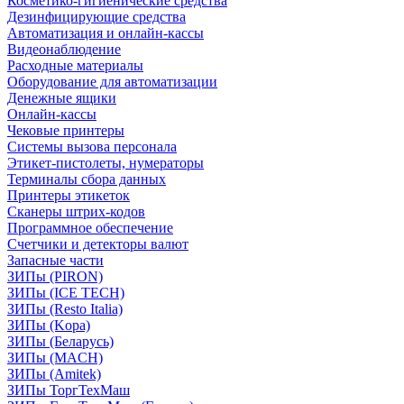
Косметико-гигиенические средства
Дезинфицирующие средства
Автоматизация и онлайн-кассы
Видеонаблюдение
Расходные материалы
Оборудование для автоматизации
Денежные ящики
Онлайн-кассы
Чековые принтеры
Системы вызова персонала
Этикет-пистолеты, нумераторы
Терминалы сбора данных
Принтеры этикеток
Сканеры штрих-кодов
Программное обеспечение
Счетчики и детекторы валют
Запасные части
ЗИПы (PIRON)
ЗИПы (ICE TECH)
ЗИПы (Resto Italia)
ЗИПы (Kopa)
ЗИПы (Беларусь)
ЗИПы (MACH)
ЗИПы (Amitek)
ЗИПы ТоргТехМаш