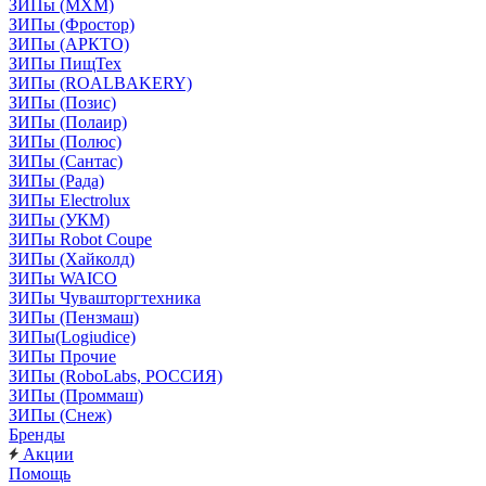
ЗИПы (МХМ)
ЗИПы (Фростор)
ЗИПы (АРКТО)
ЗИПы ПищТех
ЗИПы (ROALBAKERY)
ЗИПы (Позис)
ЗИПы (Полаир)
ЗИПы (Полюс)
ЗИПы (Сантас)
ЗИПы (Рада)
ЗИПы Electrolux
ЗИПы (УКМ)
ЗИПы Robot Coupe
ЗИПы (Хайколд)
ЗИПы WAICO
ЗИПы Чувашторгтехника
ЗИПы (Пензмаш)
ЗИПы(Logiudice)
ЗИПы Прочие
ЗИПы (RoboLabs, РОССИЯ)
ЗИПы (Проммаш)
ЗИПы (Снеж)
Бренды
Акции
Помощь