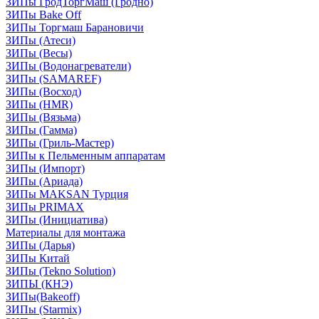
ЗИПы ГродТоргМаш (Гродно)
ЗИПы Bake Off
ЗИПы Торгмаш Барановичи
ЗИПы (Атеси)
ЗИПы (Весы)
ЗИПы (Водонагреватели)
ЗИПы (SAMAREF)
ЗИПы (Восход)
ЗИПы (HMR)
ЗИПы (Вязьма)
ЗИПы (Гамма)
ЗИПы (Гриль-Мастер)
ЗИПы к Пельменным аппаратам
ЗИПы (Импорт)
ЗИПы (Ариада)
ЗИПы MAKSAN Турция
ЗИПы PRIMAX
ЗИПы (Инициатива)
Материалы для монтажа
ЗИПы (Дарья)
ЗИПы Китай
ЗИПы (Tekno Solution)
ЗИПЫ (КНЭ)
ЗИПы(Bakeoff)
ЗИПы (Starmix)