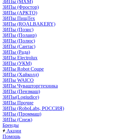
ЗИПы (МХМ)
ЗИПы (Фростор)
ЗИПы (АРКТО)
ЗИПы ПищТех
ЗИПы (ROALBAKERY)
ЗИПы (Позис)
ЗИПы (Полаир)
ЗИПы (Полюс)
ЗИПы (Сантас)
ЗИПы (Рада)
ЗИПы Electrolux
ЗИПы (УКМ)
ЗИПы Robot Coupe
ЗИПы (Хайколд)
ЗИПы WAICO
ЗИПы Чувашторгтехника
ЗИПы (Пензмаш)
ЗИПы(Logiudice)
ЗИПы Прочие
ЗИПы (RoboLabs, РОССИЯ)
ЗИПы (Проммаш)
ЗИПы (Снеж)
Бренды
Акции
Помощь