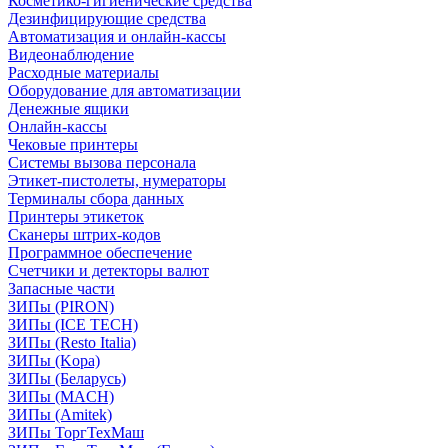
Косметико-гигиенические средства
Дезинфицирующие средства
Автоматизация и онлайн-кассы
Видеонаблюдение
Расходные материалы
Оборудование для автоматизации
Денежные ящики
Онлайн-кассы
Чековые принтеры
Системы вызова персонала
Этикет-пистолеты, нумераторы
Терминалы сбора данных
Принтеры этикеток
Сканеры штрих-кодов
Программное обеспечение
Счетчики и детекторы валют
Запасные части
ЗИПы (PIRON)
ЗИПы (ICE TECH)
ЗИПы (Resto Italia)
ЗИПы (Kopa)
ЗИПы (Беларусь)
ЗИПы (MACH)
ЗИПы (Amitek)
ЗИПы ТоргТехМаш