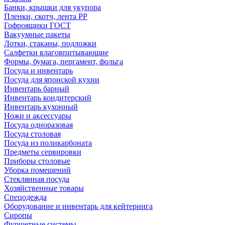
Банки, крышки для укупора
Пленки, скотч, лента РР
Гофроящики ГОСТ
Вакуумные пакеты
Лотки, стаканы, подложки
Салфетки влаговпитывающие
Формы, бумага, пергамент, фольга
Посуда и инвентарь
Посуда для японской кухни
Инвентарь барный
Инвентарь кондитерский
Инвентарь кухонный
Ножи и аксессуары
Посуда одноразовая
Посуда столовая
Посуда из поликарбоната
Предметы сервировки
Приборы столовые
Уборка помещений
Стеклянная посуда
Хозяйственные товары
Спецодежда
Оборудование и инвентарь для кейтеринга
Сиропы
Фуршетные системы