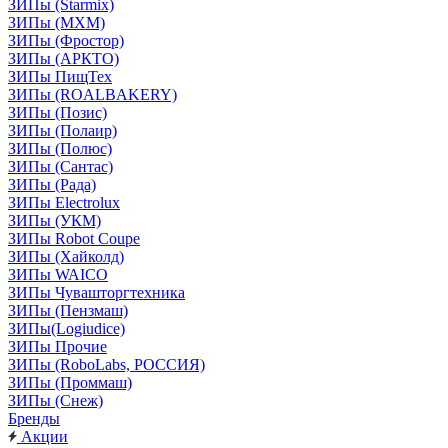
ЗИПы (Starmix)
ЗИПы (МХМ)
ЗИПы (Фростор)
ЗИПы (АРКТО)
ЗИПы ПищТех
ЗИПы (ROALBAKERY)
ЗИПы (Позис)
ЗИПы (Полаир)
ЗИПы (Полюс)
ЗИПы (Сантас)
ЗИПы (Рада)
ЗИПы Electrolux
ЗИПы (УКМ)
ЗИПы Robot Coupe
ЗИПы (Хайколд)
ЗИПы WAICO
ЗИПы Чувашторгтехника
ЗИПы (Пензмаш)
ЗИПы(Logiudice)
ЗИПы Прочие
ЗИПы (RoboLabs, РОССИЯ)
ЗИПы (Проммаш)
ЗИПы (Снеж)
Бренды
Акции