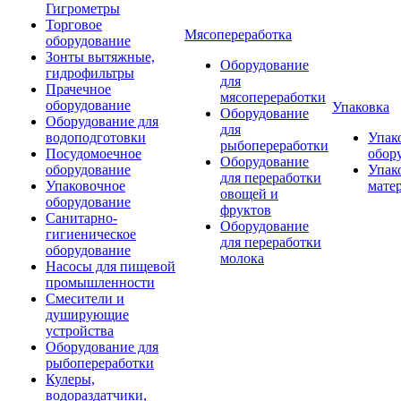
Гигрометры
Торговое
Мясопереработка
оборудование
Зонты вытяжные,
Оборудование
гидрофильтры
для
Прачечное
мясопереработки
оборудование
Упаковка
Оборудование
Оборудование для
для
водоподготовки
Упак
рыбопереработки
Посудомоечное
обор
Оборудование
оборудование
Упак
для переработки
Упаковочное
мате
овощей и
оборудование
фруктов
Санитарно-
Оборудование
гигиеническое
для переработки
оборудование
молока
Насосы для пищевой
промышленности
Смесители и
душирующие
устройства
Оборудование для
рыбопереработки
Кулеры,
водораздатчики,