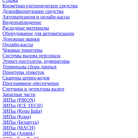
Стирка
Косметико-гигиенические средства
Дезинфицирующие средства
Автоматизация и онлайн-кассы
Видеонаблюдение
Расходные материалы
Оборудование для автоматизации
Денежные ящики
Онлайн-кассы
Чековые принтеры
Системы вызова персонала
Этикет-пистолеты, нумераторы
Терминалы сбора данных
Принтеры этикеток
Сканеры штрих-кодов
Программное обеспечение
Счетчики и детекторы валют
Запасные части
ЗИПы (PIRON)
ЗИПы (ICE TECH)
ЗИПы (Resto Italia)
ЗИПы (Kopa)
ЗИПы (Беларусь)
ЗИПы (MACH)
ЗИПы (Amitek)