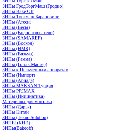
ЗИПы ТоргТехМаш
ЗИПы ГродТоргМаш (Гродно)
ЗИПы Bake Off
ЗИПы Торгмаш Барановичи
ЗИПы (Атеси)
ЗИПы (Весы)
ЗИПы (Водонагреватели)
ЗИПы (SAMAREF)
ЗИПы (Восход)
ЗИПы (HMR)
ЗИПы (Вязьма)
ЗИПы (Гамма)
ЗИПы (Гриль-Мастер)
ЗИПы к Пельменным аппаратам
ЗИПы (Импорт)
ЗИПы (Ариада)
ЗИПы MAKSAN Турция
ЗИПы PRIMAX
ЗИПы (Инициатива)
Материалы для монтажа
ЗИПы (Дарья)
ЗИПы Китай
ЗИПы (Tekno Solution)
ЗИПЫ (КНЭ)
ЗИПы(Bakeoff)