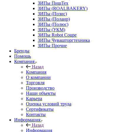
ЗИПы ПищТех
ЗИПы (ROALBAKERY)
ЗИПы (Позис)
ЗИПы (Полаир)
ЗИПы (Полюс)
ЗИПы (УКМ)
ЗИПы Robot Coupe
ЗИПы Чувашторгтехника
ЗИПы Прочие
Бренды
Помощь
Компания
Назад
Компания
О компании
Торговля
Производство
Наши объекты
Карьера
Оценка условий труда
Сертификаты
Контакты
Информация
Назад
Информация