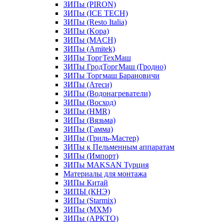
ЗИПы (PIRON)
ЗИПы (ICE TECH)
ЗИПы (Resto Italia)
ЗИПы (Kopa)
ЗИПы (MACH)
ЗИПы (Amitek)
ЗИПы ТоргТехМаш
ЗИПы ГродТоргМаш (Гродно)
ЗИПы Торгмаш Барановичи
ЗИПы (Атеси)
ЗИПы (Водонагреватели)
ЗИПы (Восход)
ЗИПы (HMR)
ЗИПы (Вязьма)
ЗИПы (Гамма)
ЗИПы (Гриль-Мастер)
ЗИПы к Пельменным аппаратам
ЗИПы (Импорт)
ЗИПы MAKSAN Турция
Материалы для монтажа
ЗИПы Китай
ЗИПЫ (КНЭ)
ЗИПы (Starmix)
ЗИПы (МХМ)
ЗИПы (АРКТО)