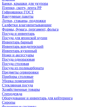
Банки, крышки для укупора
Пленки, скотч, лента РР
Гофроящики ГОСТ
Вакуумные пакеты
Лотки, стаканы, подложки
Салфетки влаговпитывающие
Формы, бумага, пергамент, фольга
Посуда и инвентарь
Посуда для японской кухни
Инвентарь барный
Инвентарь кондитерский
Инвентарь кухонный
Ножи и аксессуары
Посуда одноразовая
Посуда столовая
Посуда из поликарбоната
Предметы сервировки
Приборы столовые
Уборка помещений
Стеклянная посуда
Хозяйственные товары
Спецодежда
Оборудование и инвентарь для кейтеринга
Сиропы
Фуршетные системы