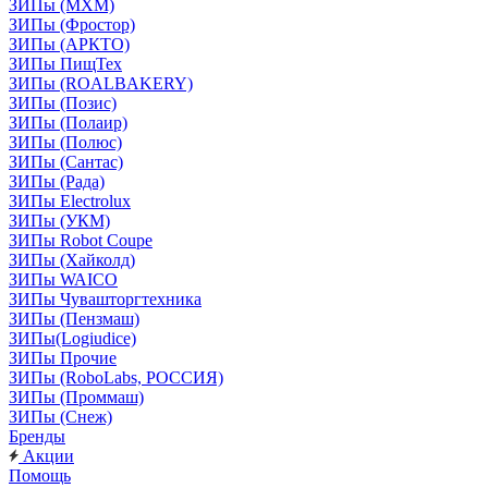
ЗИПы (МХМ)
ЗИПы (Фростор)
ЗИПы (АРКТО)
ЗИПы ПищТех
ЗИПы (ROALBAKERY)
ЗИПы (Позис)
ЗИПы (Полаир)
ЗИПы (Полюс)
ЗИПы (Сантас)
ЗИПы (Рада)
ЗИПы Electrolux
ЗИПы (УКМ)
ЗИПы Robot Coupe
ЗИПы (Хайколд)
ЗИПы WAICO
ЗИПы Чувашторгтехника
ЗИПы (Пензмаш)
ЗИПы(Logiudice)
ЗИПы Прочие
ЗИПы (RoboLabs, РОССИЯ)
ЗИПы (Проммаш)
ЗИПы (Снеж)
Бренды
Акции
Помощь