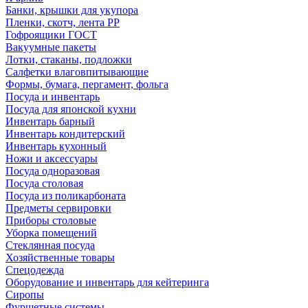
Банки, крышки для укупора
Пленки, скотч, лента РР
Гофроящики ГОСТ
Вакуумные пакеты
Лотки, стаканы, подложки
Салфетки влаговпитывающие
Формы, бумага, пергамент, фольга
Посуда и инвентарь
Посуда для японской кухни
Инвентарь барный
Инвентарь кондитерский
Инвентарь кухонный
Ножи и аксессуары
Посуда одноразовая
Посуда столовая
Посуда из поликарбоната
Предметы сервировки
Приборы столовые
Уборка помещений
Стеклянная посуда
Хозяйственные товары
Спецодежда
Оборудование и инвентарь для кейтеринга
Сиропы
Фуршетные системы