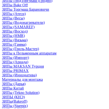
ЗИПы ГродТоргМаш (Гродно)
ЗИПы Bake Off
ЗИПы Торгмаш Барановичи
ЗИПы (Атеси)
ЗИПы (Весы)
ЗИПы (Водонагреватели)
ЗИПы (SAMAREF)
ЗИПы (Восход)
ЗИПы (HMR)
ЗИПы (Вязьма)
ЗИПы (Гамма)
ЗИПы (Гриль-Мастер)
ЗИПы к Пельменным аппаратам
ЗИПы (Импорт)
ЗИПы (Ариада)
ЗИПы MAKSAN Турция
ЗИПы PRIMAX
ЗИПы (Инициатива)
Материалы для монтажа
ЗИПы (Дарья)
ЗИПы Китай
ЗИПы (Tekno Solution)
ЗИПЫ (КНЭ)
ЗИПы(Bakeoff)
ЗИПы (Starmix)