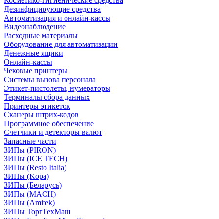
Косметико-гигиенические средства
Дезинфицирующие средства
Автоматизация и онлайн-кассы
Видеонаблюдение
Расходные материалы
Оборудование для автоматизации
Денежные ящики
Онлайн-кассы
Чековые принтеры
Системы вызова персонала
Этикет-пистолеты, нумераторы
Терминалы сбора данных
Принтеры этикеток
Сканеры штрих-кодов
Программное обеспечение
Счетчики и детекторы валют
Запасные части
ЗИПы (PIRON)
ЗИПы (ICE TECH)
ЗИПы (Resto Italia)
ЗИПы (Kopa)
ЗИПы (Беларусь)
ЗИПы (MACH)
ЗИПы (Amitek)
ЗИПы ТоргТехМаш