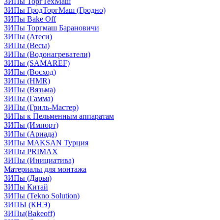
ЗИПы ТоргТехМаш
ЗИПы ГродТоргМаш (Гродно)
ЗИПы Bake Off
ЗИПы Торгмаш Барановичи
ЗИПы (Атеси)
ЗИПы (Весы)
ЗИПы (Водонагреватели)
ЗИПы (SAMAREF)
ЗИПы (Восход)
ЗИПы (HMR)
ЗИПы (Вязьма)
ЗИПы (Гамма)
ЗИПы (Гриль-Мастер)
ЗИПы к Пельменным аппаратам
ЗИПы (Импорт)
ЗИПы (Ариада)
ЗИПы MAKSAN Турция
ЗИПы PRIMAX
ЗИПы (Инициатива)
Материалы для монтажа
ЗИПы (Дарья)
ЗИПы Китай
ЗИПы (Tekno Solution)
ЗИПЫ (КНЭ)
ЗИПы(Bakeoff)