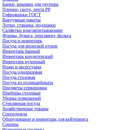
Банки, крышки для укупора
Пленки, скотч, лента РР
Гофроящики ГОСТ
Вакуумные пакеты
Лотки, стаканы, подложки
Салфетки влаговпитывающие
Формы, бумага, пергамент, фольга
Посуда и инвентарь
Посуда для японской кухни
Инвентарь барный
Инвентарь кондитерский
Инвентарь кухонный
Ножи и аксессуары
Посуда одноразовая
Посуда столовая
Посуда из поликарбоната
Предметы сервировки
Приборы столовые
Уборка помещений
Стеклянная посуда
Хозяйственные товары
Спецодежда
Оборудование и инвентарь для кейтеринга
Сиропы
Фуршетные системы