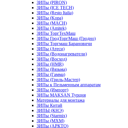
ЗИПы (PIRON)
ЗИПы (ICE TECH)
ЗИПы (Resto Italia)
ЗИПы (Kopa)
ЗИПы (MACH)
ЗИПы (Amitek)
ЗИПы ТоргТехМаш
ЗИПы ГродТоргМаш (Гродно)
ЗИПы Торгмаш Барановичи
ЗИПы (Атеси)
ЗИПы (Водонагреватели)
ЗИПы (Восход)
ЗИПы (HMR)
ЗИПы (Вязьма)
ЗИПы (Гамма)
ЗИПы (Гриль-Мастер)
ЗИПы к Пельменным аппаратам
ЗИПы (Импорт)
ЗИПы MAKSAN Турция
Материалы для монтажа
ЗИПы Китай
ЗИПЫ (КНЭ)
ЗИПы (Starmix)
ЗИПы (МХМ)
ЗИПы (АРКТО)