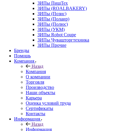
ЗИПы ПищТех
ЗИПы (ROALBAKERY)
ЗИПы (Позис)
ЗИПы (Полаир)
ЗИПы (Полюс)
ЗИПы (УКМ)
ЗИПы Robot Coupe
ЗИПы Чувашторгтехника
ЗИПы Прочие
Бренды
Помощь
Компания
Назад
Компания
О компании
Торговля
Производство
Наши объекты
Карьера
Оценка условий труда
Сертификаты
Контакты
Информация
Назад
Информация