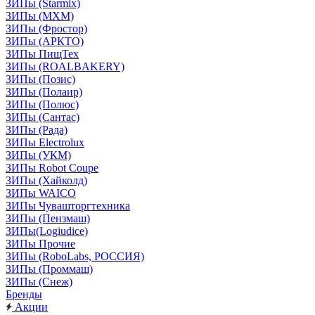
ЗИПы (Starmix)
ЗИПы (МХМ)
ЗИПы (Фростор)
ЗИПы (АРКТО)
ЗИПы ПищТех
ЗИПы (ROALBAKERY)
ЗИПы (Позис)
ЗИПы (Полаир)
ЗИПы (Полюс)
ЗИПы (Сантас)
ЗИПы (Рада)
ЗИПы Electrolux
ЗИПы (УКМ)
ЗИПы Robot Coupe
ЗИПы (Хайколд)
ЗИПы WAICO
ЗИПы Чувашторгтехника
ЗИПы (Пензмаш)
ЗИПы(Logiudice)
ЗИПы Прочие
ЗИПы (RoboLabs, РОССИЯ)
ЗИПы (Проммаш)
ЗИПы (Снеж)
Бренды
Акции