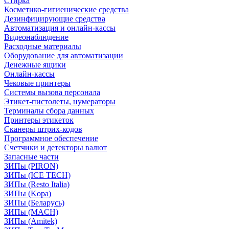
Стирка
Косметико-гигиенические средства
Дезинфицирующие средства
Автоматизация и онлайн-кассы
Видеонаблюдение
Расходные материалы
Оборудование для автоматизации
Денежные ящики
Онлайн-кассы
Чековые принтеры
Системы вызова персонала
Этикет-пистолеты, нумераторы
Терминалы сбора данных
Принтеры этикеток
Сканеры штрих-кодов
Программное обеспечение
Счетчики и детекторы валют
Запасные части
ЗИПы (PIRON)
ЗИПы (ICE TECH)
ЗИПы (Resto Italia)
ЗИПы (Kopa)
ЗИПы (Беларусь)
ЗИПы (MACH)
ЗИПы (Amitek)