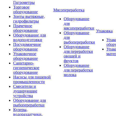
Гигрометры
Торговое
Мясопереработка
оборудование
Зонты вытяжные,
Оборудование
гидрофильтры
для
Прачечное
мясопереработки
оборудование
Упаковка
Оборудование
Оборудование для
для
водоподготовки
Упак
рыбопереработки
Посудомоечное
обор
Оборудование
оборудование
Упак
для переработки
Упаковочное
мате
овощей и
оборудование
фруктов
Санитарно-
Оборудование
гигиеническое
для переработки
оборудование
молока
Насосы для пищевой
промышленности
Смесители и
душирующие
устройства
Оборудование для
рыбопереработки
Кулеры,
водораздатчики,