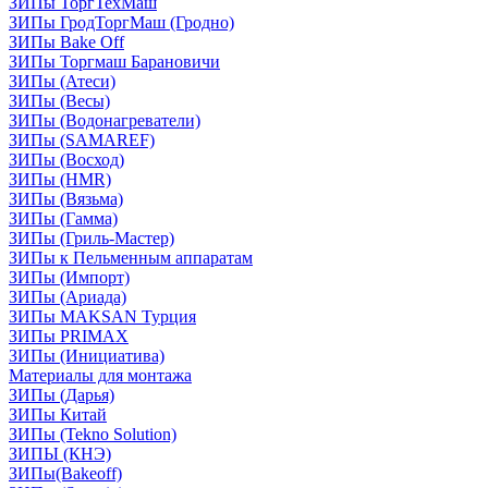
ЗИПы ТоргТехМаш
ЗИПы ГродТоргМаш (Гродно)
ЗИПы Bake Off
ЗИПы Торгмаш Барановичи
ЗИПы (Атеси)
ЗИПы (Весы)
ЗИПы (Водонагреватели)
ЗИПы (SAMAREF)
ЗИПы (Восход)
ЗИПы (HMR)
ЗИПы (Вязьма)
ЗИПы (Гамма)
ЗИПы (Гриль-Мастер)
ЗИПы к Пельменным аппаратам
ЗИПы (Импорт)
ЗИПы (Ариада)
ЗИПы MAKSAN Турция
ЗИПы PRIMAX
ЗИПы (Инициатива)
Материалы для монтажа
ЗИПы (Дарья)
ЗИПы Китай
ЗИПы (Tekno Solution)
ЗИПЫ (КНЭ)
ЗИПы(Bakeoff)