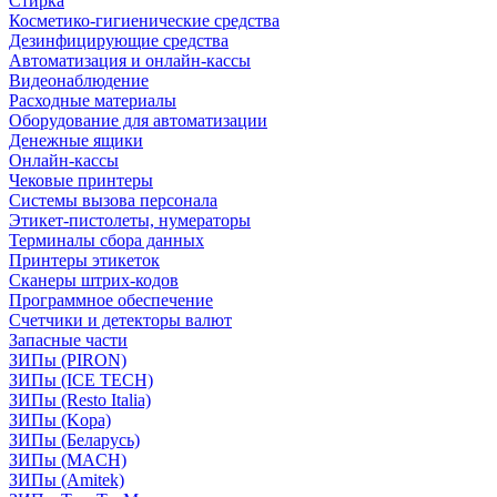
Стирка
Косметико-гигиенические средства
Дезинфицирующие средства
Автоматизация и онлайн-кассы
Видеонаблюдение
Расходные материалы
Оборудование для автоматизации
Денежные ящики
Онлайн-кассы
Чековые принтеры
Системы вызова персонала
Этикет-пистолеты, нумераторы
Терминалы сбора данных
Принтеры этикеток
Сканеры штрих-кодов
Программное обеспечение
Счетчики и детекторы валют
Запасные части
ЗИПы (PIRON)
ЗИПы (ICE TECH)
ЗИПы (Resto Italia)
ЗИПы (Kopa)
ЗИПы (Беларусь)
ЗИПы (MACH)
ЗИПы (Amitek)