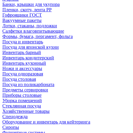
Банки, крышки для укупора
Пленки, скотч, лента РР
Гофроящики ГОСТ
Вакуумные пакеты
Лотки, стаканы, подложки
Салфетки влаговпитывающие
Формы, бумага, пергамент, фольга
Посуда и инвентарь
Посуда для японской кухни
Инвентарь барный
Инвентарь кондитерский
Инвентарь кухонный
Ножи и аксессуары
Посуда одноразовая
Посуда столовая
Посуда из поликарбоната
Предметы сервировки
Приборы столовые
Уборка помещений
Стеклянная посуда
Хозяйственные товары
Спецодежда
Оборудование и инвентарь для кейтеринга
Сиропы
Фуршетные системы