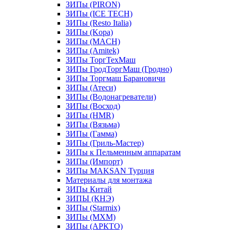
ЗИПы (PIRON)
ЗИПы (ICE TECH)
ЗИПы (Resto Italia)
ЗИПы (Kopa)
ЗИПы (MACH)
ЗИПы (Amitek)
ЗИПы ТоргТехМаш
ЗИПы ГродТоргМаш (Гродно)
ЗИПы Торгмаш Барановичи
ЗИПы (Атеси)
ЗИПы (Водонагреватели)
ЗИПы (Восход)
ЗИПы (HMR)
ЗИПы (Вязьма)
ЗИПы (Гамма)
ЗИПы (Гриль-Мастер)
ЗИПы к Пельменным аппаратам
ЗИПы (Импорт)
ЗИПы MAKSAN Турция
Материалы для монтажа
ЗИПы Китай
ЗИПЫ (КНЭ)
ЗИПы (Starmix)
ЗИПы (МХМ)
ЗИПы (АРКТО)