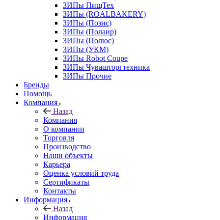
ЗИПы ПищТех
ЗИПы (ROALBAKERY)
ЗИПы (Позис)
ЗИПы (Полаир)
ЗИПы (Полюс)
ЗИПы (УКМ)
ЗИПы Robot Coupe
ЗИПы Чувашторгтехника
ЗИПы Прочие
Бренды
Помощь
Компания
Назад
Компания
О компании
Торговля
Производство
Наши объекты
Карьера
Оценка условий труда
Сертификаты
Контакты
Информация
Назад
Информация