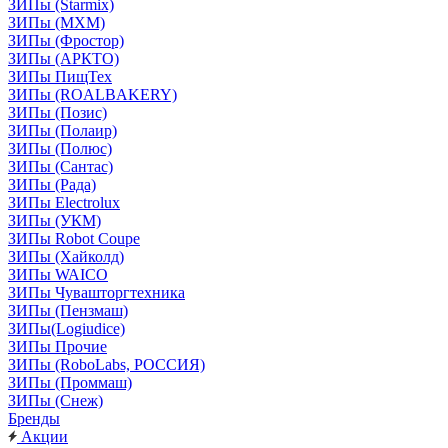
ЗИПы (Starmix)
ЗИПы (МХМ)
ЗИПы (Фростор)
ЗИПы (АРКТО)
ЗИПы ПищТех
ЗИПы (ROALBAKERY)
ЗИПы (Позис)
ЗИПы (Полаир)
ЗИПы (Полюс)
ЗИПы (Сантас)
ЗИПы (Рада)
ЗИПы Electrolux
ЗИПы (УКМ)
ЗИПы Robot Coupe
ЗИПы (Хайколд)
ЗИПы WAICO
ЗИПы Чувашторгтехника
ЗИПы (Пензмаш)
ЗИПы(Logiudice)
ЗИПы Прочие
ЗИПы (RoboLabs, РОССИЯ)
ЗИПы (Проммаш)
ЗИПы (Снеж)
Бренды
Акции