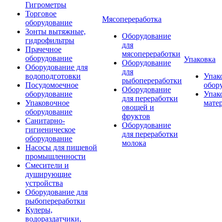
Гигрометры
Торговое
Мясопереработка
оборудование
Зонты вытяжные,
Оборудование
гидрофильтры
для
Прачечное
мясопереработки
оборудование
Упаковка
Оборудование
Оборудование для
для
водоподготовки
Упак
рыбопереработки
Посудомоечное
обор
Оборудование
оборудование
Упак
для переработки
Упаковочное
мате
овощей и
оборудование
фруктов
Санитарно-
Оборудование
гигиеническое
для переработки
оборудование
молока
Насосы для пищевой
промышленности
Смесители и
душирующие
устройства
Оборудование для
рыбопереработки
Кулеры,
водораздатчики,