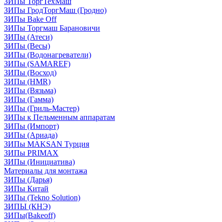
ЗИПы ТоргТехМаш
ЗИПы ГродТоргМаш (Гродно)
ЗИПы Bake Off
ЗИПы Торгмаш Барановичи
ЗИПы (Атеси)
ЗИПы (Весы)
ЗИПы (Водонагреватели)
ЗИПы (SAMAREF)
ЗИПы (Восход)
ЗИПы (HMR)
ЗИПы (Вязьма)
ЗИПы (Гамма)
ЗИПы (Гриль-Мастер)
ЗИПы к Пельменным аппаратам
ЗИПы (Импорт)
ЗИПы (Ариада)
ЗИПы MAKSAN Турция
ЗИПы PRIMAX
ЗИПы (Инициатива)
Материалы для монтажа
ЗИПы (Дарья)
ЗИПы Китай
ЗИПы (Tekno Solution)
ЗИПЫ (КНЭ)
ЗИПы(Bakeoff)