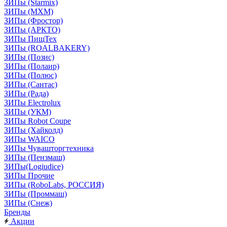
ЗИПы (Starmix)
ЗИПы (МХМ)
ЗИПы (Фростор)
ЗИПы (АРКТО)
ЗИПы ПищТех
ЗИПы (ROALBAKERY)
ЗИПы (Позис)
ЗИПы (Полаир)
ЗИПы (Полюс)
ЗИПы (Сантас)
ЗИПы (Рада)
ЗИПы Electrolux
ЗИПы (УКМ)
ЗИПы Robot Coupe
ЗИПы (Хайколд)
ЗИПы WAICO
ЗИПы Чувашторгтехника
ЗИПы (Пензмаш)
ЗИПы(Logiudice)
ЗИПы Прочие
ЗИПы (RoboLabs, РОССИЯ)
ЗИПы (Проммаш)
ЗИПы (Снеж)
Бренды
Акции