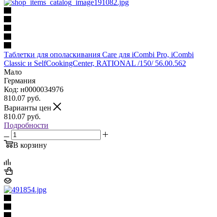
Таблетки для ополаскивания Care для iCombi Pro, iCombi
Classic и SelfCookingCenter, RATIONAL /150/ 56.00.562
Мало
Германия
Код: н0000034976
810.07
руб.
Варианты цен
810.07
руб.
Подробности
В корзину