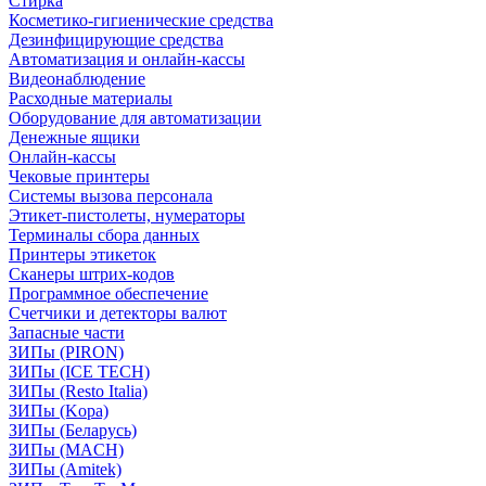
Стирка
Косметико-гигиенические средства
Дезинфицирующие средства
Автоматизация и онлайн-кассы
Видеонаблюдение
Расходные материалы
Оборудование для автоматизации
Денежные ящики
Онлайн-кассы
Чековые принтеры
Системы вызова персонала
Этикет-пистолеты, нумераторы
Терминалы сбора данных
Принтеры этикеток
Сканеры штрих-кодов
Программное обеспечение
Счетчики и детекторы валют
Запасные части
ЗИПы (PIRON)
ЗИПы (ICE TECH)
ЗИПы (Resto Italia)
ЗИПы (Kopa)
ЗИПы (Беларусь)
ЗИПы (MACH)
ЗИПы (Amitek)