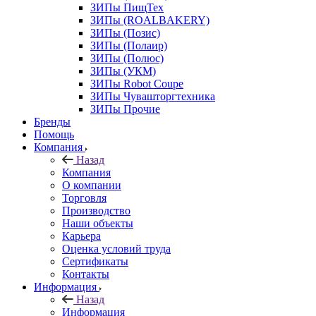
ЗИПы ПищТех
ЗИПы (ROALBAKERY)
ЗИПы (Позис)
ЗИПы (Полаир)
ЗИПы (Полюс)
ЗИПы (УКМ)
ЗИПы Robot Coupe
ЗИПы Чувашторгтехника
ЗИПы Прочие
Бренды
Помощь
Компания
Назад
Компания
О компании
Торговля
Производство
Наши объекты
Карьера
Оценка условий труда
Сертификаты
Контакты
Информация
Назад
Информация