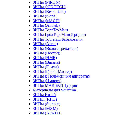
ЗИПы (PIRON)
ЗИПы (ICE TECH)
ЗИПы (Resto Italia)
ЗИПы (Kopa)
ЗИПы (MACH)
ЗИПы (Amitek)
ЗИПы ТоргТехМаш
ЗИПы ГродТоргМаш (Гродно)
ЗИПы Торгмаш Барановичи
ЗИПы (Атеси)
ЗИПы (Водонагреватели)
ЗИПы (Восход)
ЗИПы (HMR)
ЗИПы (Вязьма)
ЗИПы (Гамма)
ЗИПы (Гриль-Мастер)
ЗИПы к Пельменным аппаратам
ЗИПы (Импорт)
ЗИПы MAKSAN Турция
Материалы для монтажа
ЗИПы Китай
ЗИПЫ (КНЭ)
ЗИПы (Starmix)
ЗИПы (МХМ)
ЗИПы (АРКТО)