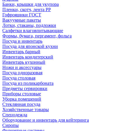
Банки, крышки для укупора
Пленки, скотч, лента РР
Гофроящики ГОСТ
Вакуумные пакеты
Лотки, стаканы, подложки
Салфетки влаговпитывающие
Формы, бумага, пергамент, фольга
Посуда и инвентарь
Посуда для японской кухни
Инвентарь барный
Инвентарь кондитерский
Инвентарь кухонный
Ножи и аксессуары
Посуда одноразовая
Посуда столовая
Посуда из поликарбоната
Предметы сервировки
Приборы столовые
Уборка помещений
Стеклянная посуда
Хозяйственные товары
Спецодежда
Оборудование и инвентарь для кейтеринга
Сиропы
Фуршетные системы