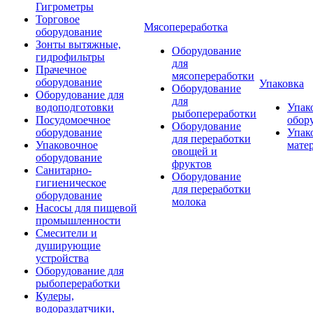
Гигрометры
Торговое
Мясопереработка
оборудование
Зонты вытяжные,
Оборудование
гидрофильтры
для
Прачечное
мясопереработки
оборудование
Упаковка
Оборудование
Оборудование для
для
водоподготовки
Упак
рыбопереработки
Посудомоечное
обор
Оборудование
оборудование
Упак
для переработки
Упаковочное
мате
овощей и
оборудование
фруктов
Санитарно-
Оборудование
гигиеническое
для переработки
оборудование
молока
Насосы для пищевой
промышленности
Смесители и
душирующие
устройства
Оборудование для
рыбопереработки
Кулеры,
водораздатчики,