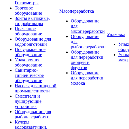
Гигрометры
Торговое
Мясопереработка
оборудование
Зонты вытяжные,
Оборудование
гидрофильтры
для
Прачечное
мясопереработки
оборудование
Упаковка
Оборудование
Оборудование для
для
водоподготовки
Упак
рыбопереработки
Посудомоечное
обор
Оборудование
оборудование
Упак
для переработки
Упаковочное
мате
овощей и
оборудование
фруктов
Санитарно-
Оборудование
гигиеническое
для переработки
оборудование
молока
Насосы для пищевой
промышленности
Смесители и
душирующие
устройства
Оборудование для
рыбопереработки
Кулеры,
водораздатчики,