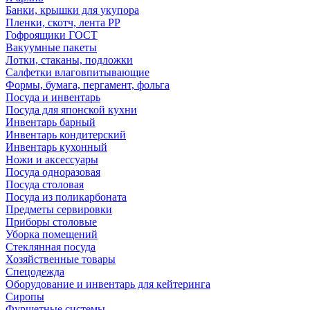
Банки, крышки для укупора
Пленки, скотч, лента РР
Гофроящики ГОСТ
Вакуумные пакеты
Лотки, стаканы, подложки
Салфетки влаговпитывающие
Формы, бумага, пергамент, фольга
Посуда и инвентарь
Посуда для японской кухни
Инвентарь барный
Инвентарь кондитерский
Инвентарь кухонный
Ножи и аксессуары
Посуда одноразовая
Посуда столовая
Посуда из поликарбоната
Предметы сервировки
Приборы столовые
Уборка помещений
Стеклянная посуда
Хозяйственные товары
Спецодежда
Оборудование и инвентарь для кейтеринга
Сиропы
Фуршетные системы