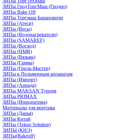
ЗИПы ТоргТехМаш
ЗИПы ГродТоргМаш (Гродно)
ЗИПы Bake Off
ЗИПы Торгмаш Барановичи
ЗИПы (Атеси)
ЗИПы (Весы)
ЗИПы (Водонагреватели)
ЗИПы (SAMAREF)
ЗИПы (Восход)
ЗИПы (HMR)
ЗИПы (Вязьма)
ЗИПы (Гамма)
ЗИПы (Гриль-Мастер)
ЗИПы к Пельменным аппаратам
ЗИПы (Импорт)
ЗИПы (Ариада)
ЗИПы MAKSAN Турция
ЗИПы PRIMAX
ЗИПы (Инициатива)
Материалы для монтажа
ЗИПы (Дарья)
ЗИПы Китай
ЗИПы (Tekno Solution)
ЗИПЫ (КНЭ)
ЗИПы(Bakeoff)