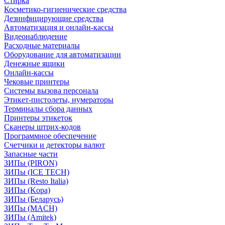
Стирка
Косметико-гигиенические средства
Дезинфицирующие средства
Автоматизация и онлайн-кассы
Видеонаблюдение
Расходные материалы
Оборудование для автоматизации
Денежные ящики
Онлайн-кассы
Чековые принтеры
Системы вызова персонала
Этикет-пистолеты, нумераторы
Терминалы сбора данных
Принтеры этикеток
Сканеры штрих-кодов
Программное обеспечение
Счетчики и детекторы валют
Запасные части
ЗИПы (PIRON)
ЗИПы (ICE TECH)
ЗИПы (Resto Italia)
ЗИПы (Kopa)
ЗИПы (Беларусь)
ЗИПы (MACH)
ЗИПы (Amitek)