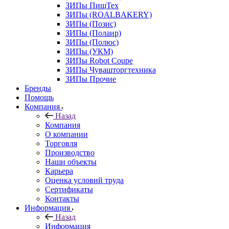
ЗИПы ПищТех
ЗИПы (ROALBAKERY)
ЗИПы (Позис)
ЗИПы (Полаир)
ЗИПы (Полюс)
ЗИПы (УКМ)
ЗИПы Robot Coupe
ЗИПы Чувашторгтехника
ЗИПы Прочие
Бренды
Помощь
Компания
Назад
Компания
О компании
Торговля
Производство
Наши объекты
Карьера
Оценка условий труда
Сертификаты
Контакты
Информация
Назад
Информация