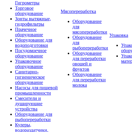
Гигрометры
Торговое
Мясопереработка
оборудование
Зонты вытяжные,
Оборудование
гидрофильтры
для
Прачечное
мясопереработки
оборудование
Упаковка
Оборудование
Оборудование для
для
водоподготовки
Упак
рыбопереработки
Посудомоечное
обор
Оборудование
оборудование
Упак
для переработки
Упаковочное
мате
овощей и
оборудование
фруктов
Санитарно-
Оборудование
гигиеническое
для переработки
оборудование
молока
Насосы для пищевой
промышленности
Смесители и
душирующие
устройства
Оборудование для
рыбопереработки
Кулеры,
водораздатчики,