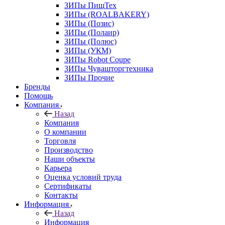
ЗИПы ПищТех
ЗИПы (ROALBAKERY)
ЗИПы (Позис)
ЗИПы (Полаир)
ЗИПы (Полюс)
ЗИПы (УКМ)
ЗИПы Robot Coupe
ЗИПы Чувашторгтехника
ЗИПы Прочие
Бренды
Помощь
Компания
Назад
Компания
О компании
Торговля
Производство
Наши объекты
Карьера
Оценка условий труда
Сертификаты
Контакты
Информация
Назад
Информация