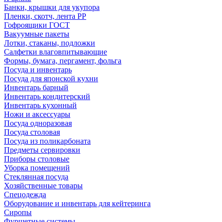
Банки, крышки для укупора
Пленки, скотч, лента РР
Гофроящики ГОСТ
Вакуумные пакеты
Лотки, стаканы, подложки
Салфетки влаговпитывающие
Формы, бумага, пергамент, фольга
Посуда и инвентарь
Посуда для японской кухни
Инвентарь барный
Инвентарь кондитерский
Инвентарь кухонный
Ножи и аксессуары
Посуда одноразовая
Посуда столовая
Посуда из поликарбоната
Предметы сервировки
Приборы столовые
Уборка помещений
Стеклянная посуда
Хозяйственные товары
Спецодежда
Оборудование и инвентарь для кейтеринга
Сиропы
Фуршетные системы