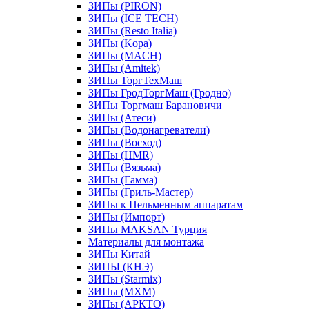
ЗИПы (PIRON)
ЗИПы (ICE TECH)
ЗИПы (Resto Italia)
ЗИПы (Kopa)
ЗИПы (MACH)
ЗИПы (Amitek)
ЗИПы ТоргТехМаш
ЗИПы ГродТоргМаш (Гродно)
ЗИПы Торгмаш Барановичи
ЗИПы (Атеси)
ЗИПы (Водонагреватели)
ЗИПы (Восход)
ЗИПы (HMR)
ЗИПы (Вязьма)
ЗИПы (Гамма)
ЗИПы (Гриль-Мастер)
ЗИПы к Пельменным аппаратам
ЗИПы (Импорт)
ЗИПы MAKSAN Турция
Материалы для монтажа
ЗИПы Китай
ЗИПЫ (КНЭ)
ЗИПы (Starmix)
ЗИПы (МХМ)
ЗИПы (АРКТО)