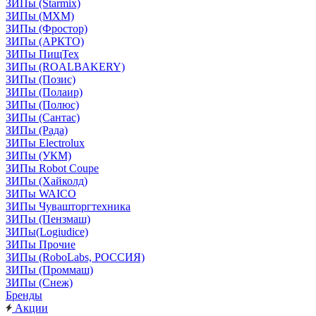
ЗИПы (Starmix)
ЗИПы (МХМ)
ЗИПы (Фростор)
ЗИПы (АРКТО)
ЗИПы ПищТех
ЗИПы (ROALBAKERY)
ЗИПы (Позис)
ЗИПы (Полаир)
ЗИПы (Полюс)
ЗИПы (Сантас)
ЗИПы (Рада)
ЗИПы Electrolux
ЗИПы (УКМ)
ЗИПы Robot Coupe
ЗИПы (Хайколд)
ЗИПы WAICO
ЗИПы Чувашторгтехника
ЗИПы (Пензмаш)
ЗИПы(Logiudice)
ЗИПы Прочие
ЗИПы (RoboLabs, РОССИЯ)
ЗИПы (Проммаш)
ЗИПы (Снеж)
Бренды
Акции