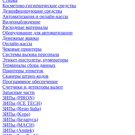
Стирка
Косметико-гигиенические средства
Дезинфицирующие средства
Автоматизация и онлайн-кассы
Видеонаблюдение
Расходные материалы
Оборудование для автоматизации
Денежные ящики
Онлайн-кассы
Чековые принтеры
Системы вызова персонала
Этикет-пистолеты, нумераторы
Терминалы сбора данных
Принтеры этикеток
Сканеры штрих-кодов
Программное обеспечение
Счетчики и детекторы валют
Запасные части
ЗИПы (PIRON)
ЗИПы (ICE TECH)
ЗИПы (Resto Italia)
ЗИПы (Kopa)
ЗИПы (Беларусь)
ЗИПы (MACH)
ЗИПы (Amitek)