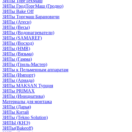
ЗИПы ТоргТехМаш
ЗИПы ГродТоргМаш (Гродно)
ЗИПы Bake Off
ЗИПы Торгмаш Барановичи
ЗИПы (Атеси)
ЗИПы (Весы)
ЗИПы (Водонагреватели)
ЗИПы (SAMAREF)
ЗИПы (Восход)
ЗИПы (HMR)
ЗИПы (Вязьма)
ЗИПы (Гамма)
ЗИПы (Гриль-Мастер)
ЗИПы к Пельменным аппаратам
ЗИПы (Импорт)
ЗИПы (Ариада)
ЗИПы MAKSAN Турция
ЗИПы PRIMAX
ЗИПы (Инициатива)
Материалы для монтажа
ЗИПы (Дарья)
ЗИПы Китай
ЗИПы (Tekno Solution)
ЗИПЫ (КНЭ)
ЗИПы(Bakeoff)