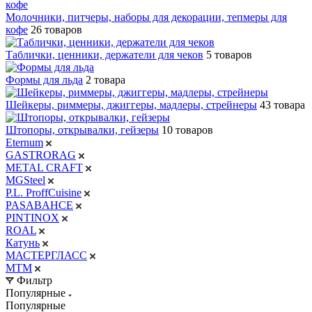
Молочники, питчеры, наборы для декорации, тепмеры для
кофе
26 товаров
Таблички, ценники, держатели для чеков
5 товаров
Формы для льда
2 товара
Шейкеры, риммеры, джиггеры, мадлеры, стрейнеры
43 товара
Штопоры, открывалки, гейзеры
10 товаров
Eternum
GASTRORAG
METAL CRAFT
MGSteel
P.L. ProffСuisine
PASABAHCE
PINTINOX
ROAL
Катунь
МАСТЕРГЛАСС
МТМ
Фильтр
Популярные
Популярные