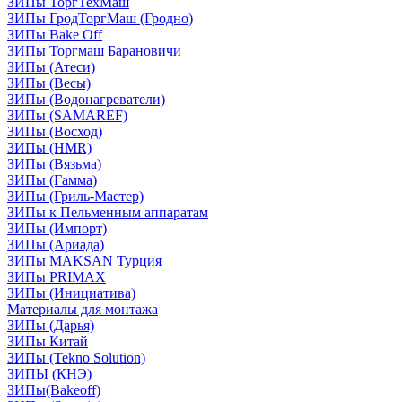
ЗИПы ТоргТехМаш
ЗИПы ГродТоргМаш (Гродно)
ЗИПы Bake Off
ЗИПы Торгмаш Барановичи
ЗИПы (Атеси)
ЗИПы (Весы)
ЗИПы (Водонагреватели)
ЗИПы (SAMAREF)
ЗИПы (Восход)
ЗИПы (HMR)
ЗИПы (Вязьма)
ЗИПы (Гамма)
ЗИПы (Гриль-Мастер)
ЗИПы к Пельменным аппаратам
ЗИПы (Импорт)
ЗИПы (Ариада)
ЗИПы MAKSAN Турция
ЗИПы PRIMAX
ЗИПы (Инициатива)
Материалы для монтажа
ЗИПы (Дарья)
ЗИПы Китай
ЗИПы (Tekno Solution)
ЗИПЫ (КНЭ)
ЗИПы(Bakeoff)