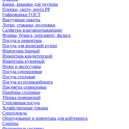
Банки, крышки для укупора
Пленки, скотч, лента РР
Гофроящики ГОСТ
Вакуумные пакеты
Лотки, стаканы, подложки
Салфетки влаговпитывающие
Формы, бумага, пергамент, фольга
Посуда и инвентарь
Посуда для японской кухни
Инвентарь барный
Инвентарь кондитерский
Инвентарь кухонный
Ножи и аксессуары
Посуда одноразовая
Посуда столовая
Посуда из поликарбоната
Предметы сервировки
Приборы столовые
Уборка помещений
Стеклянная посуда
Хозяйственные товары
Спецодежда
Оборудование и инвентарь для кейтеринга
Сиропы
Фуршетные системы