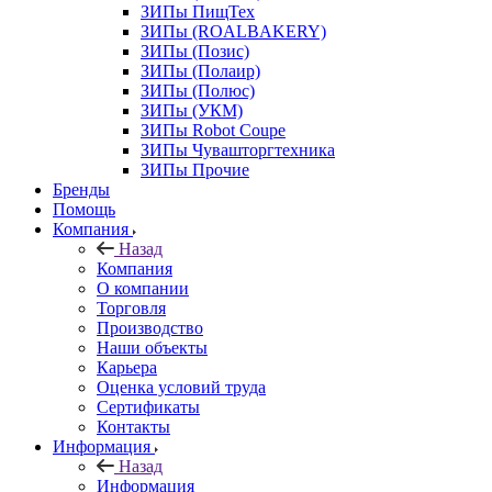
ЗИПы ПищТех
ЗИПы (ROALBAKERY)
ЗИПы (Позис)
ЗИПы (Полаир)
ЗИПы (Полюс)
ЗИПы (УКМ)
ЗИПы Robot Coupe
ЗИПы Чувашторгтехника
ЗИПы Прочие
Бренды
Помощь
Компания
Назад
Компания
О компании
Торговля
Производство
Наши объекты
Карьера
Оценка условий труда
Сертификаты
Контакты
Информация
Назад
Информация