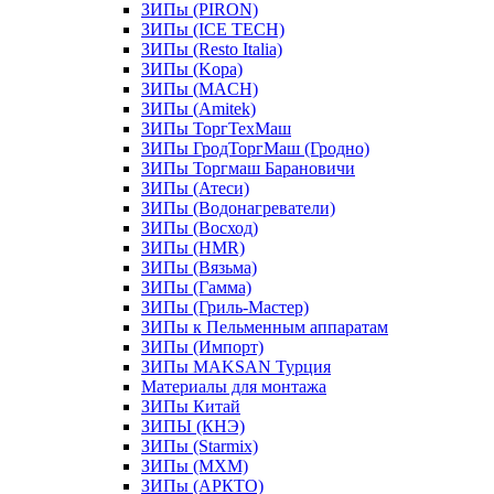
ЗИПы (PIRON)
ЗИПы (ICE TECH)
ЗИПы (Resto Italia)
ЗИПы (Kopa)
ЗИПы (MACH)
ЗИПы (Amitek)
ЗИПы ТоргТехМаш
ЗИПы ГродТоргМаш (Гродно)
ЗИПы Торгмаш Барановичи
ЗИПы (Атеси)
ЗИПы (Водонагреватели)
ЗИПы (Восход)
ЗИПы (HMR)
ЗИПы (Вязьма)
ЗИПы (Гамма)
ЗИПы (Гриль-Мастер)
ЗИПы к Пельменным аппаратам
ЗИПы (Импорт)
ЗИПы MAKSAN Турция
Материалы для монтажа
ЗИПы Китай
ЗИПЫ (КНЭ)
ЗИПы (Starmix)
ЗИПы (МХМ)
ЗИПы (АРКТО)