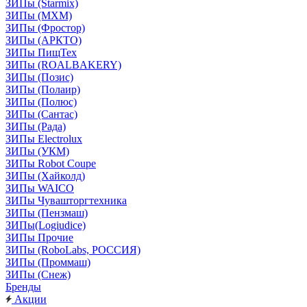
ЗИПы (Starmix)
ЗИПы (МХМ)
ЗИПы (Фростор)
ЗИПы (АРКТО)
ЗИПы ПищТех
ЗИПы (ROALBAKERY)
ЗИПы (Позис)
ЗИПы (Полаир)
ЗИПы (Полюс)
ЗИПы (Сантас)
ЗИПы (Рада)
ЗИПы Electrolux
ЗИПы (УКМ)
ЗИПы Robot Coupe
ЗИПы (Хайколд)
ЗИПы WAICO
ЗИПы Чувашторгтехника
ЗИПы (Пензмаш)
ЗИПы(Logiudice)
ЗИПы Прочие
ЗИПы (RoboLabs, РОССИЯ)
ЗИПы (Проммаш)
ЗИПы (Снеж)
Бренды
Акции