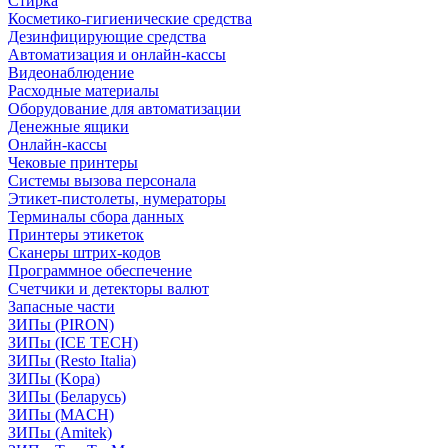
Стирка
Косметико-гигиенические средства
Дезинфицирующие средства
Автоматизация и онлайн-кассы
Видеонаблюдение
Расходные материалы
Оборудование для автоматизации
Денежные ящики
Онлайн-кассы
Чековые принтеры
Системы вызова персонала
Этикет-пистолеты, нумераторы
Терминалы сбора данных
Принтеры этикеток
Сканеры штрих-кодов
Программное обеспечение
Счетчики и детекторы валют
Запасные части
ЗИПы (PIRON)
ЗИПы (ICE TECH)
ЗИПы (Resto Italia)
ЗИПы (Kopa)
ЗИПы (Беларусь)
ЗИПы (MACH)
ЗИПы (Amitek)