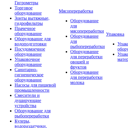
Гигрометры
Торговое
Мясопереработка
оборудование
Зонты вытяжные,
Оборудование
гидрофильтры
для
Прачечное
мясопереработки
оборудование
Упаковка
Оборудование
Оборудование для
для
водоподготовки
Упак
рыбопереработки
Посудомоечное
обор
Оборудование
оборудование
Упак
для переработки
Упаковочное
мате
овощей и
оборудование
фруктов
Санитарно-
Оборудование
гигиеническое
для переработки
оборудование
молока
Насосы для пищевой
промышленности
Смесители и
душирующие
устройства
Оборудование для
рыбопереработки
Кулеры,
водораздатчики,