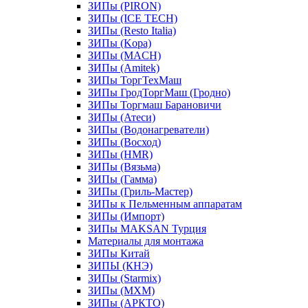
ЗИПы (PIRON)
ЗИПы (ICE TECH)
ЗИПы (Resto Italia)
ЗИПы (Kopa)
ЗИПы (MACH)
ЗИПы (Amitek)
ЗИПы ТоргТехМаш
ЗИПы ГродТоргМаш (Гродно)
ЗИПы Торгмаш Барановичи
ЗИПы (Атеси)
ЗИПы (Водонагреватели)
ЗИПы (Восход)
ЗИПы (HMR)
ЗИПы (Вязьма)
ЗИПы (Гамма)
ЗИПы (Гриль-Мастер)
ЗИПы к Пельменным аппаратам
ЗИПы (Импорт)
ЗИПы MAKSAN Турция
Материалы для монтажа
ЗИПы Китай
ЗИПЫ (КНЭ)
ЗИПы (Starmix)
ЗИПы (МХМ)
ЗИПы (АРКТО)