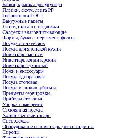
Банки, крышки для укупора
Пленки, скотч, лента РР
Гофроящики ГОСТ
Вакуумные пакеты
Лотки, стаканы, подложки
Салфетки влаговпитывающие
Формы, бумага, пергамент, фольга
Посуда и инвентарь
Посуда для японской кухни
Инвентарь барный
Инвентарь кондитерский
Инвентарь кухонный
Ножи и аксессуары
Посуда одноразовая
Посуда столовая
Посуда из поликарбоната
Предметы сервировки
Приборы столовые
Уборка помещений
Стеклянная посуда
Хозяйственные товары
Спецодежда
Оборудование и инвентарь для кейтеринга
Сиропы
Фуршетные системы