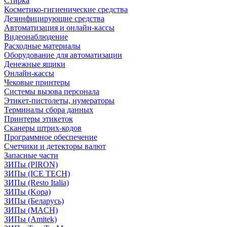
Стирка
Косметико-гигиенические средства
Дезинфицирующие средства
Автоматизация и онлайн-кассы
Видеонаблюдение
Расходные материалы
Оборудование для автоматизации
Денежные ящики
Онлайн-кассы
Чековые принтеры
Системы вызова персонала
Этикет-пистолеты, нумераторы
Терминалы сбора данных
Принтеры этикеток
Сканеры штрих-кодов
Программное обеспечение
Счетчики и детекторы валют
Запасные части
ЗИПы (PIRON)
ЗИПы (ICE TECH)
ЗИПы (Resto Italia)
ЗИПы (Kopa)
ЗИПы (Беларусь)
ЗИПы (MACH)
ЗИПы (Amitek)