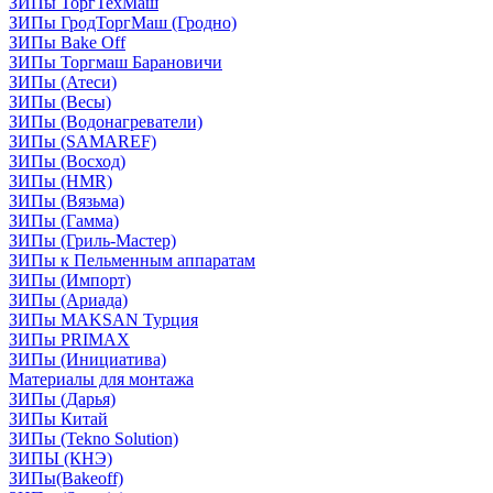
ЗИПы ТоргТехМаш
ЗИПы ГродТоргМаш (Гродно)
ЗИПы Bake Off
ЗИПы Торгмаш Барановичи
ЗИПы (Атеси)
ЗИПы (Весы)
ЗИПы (Водонагреватели)
ЗИПы (SAMAREF)
ЗИПы (Восход)
ЗИПы (HMR)
ЗИПы (Вязьма)
ЗИПы (Гамма)
ЗИПы (Гриль-Мастер)
ЗИПы к Пельменным аппаратам
ЗИПы (Импорт)
ЗИПы (Ариада)
ЗИПы MAKSAN Турция
ЗИПы PRIMAX
ЗИПы (Инициатива)
Материалы для монтажа
ЗИПы (Дарья)
ЗИПы Китай
ЗИПы (Tekno Solution)
ЗИПЫ (КНЭ)
ЗИПы(Bakeoff)