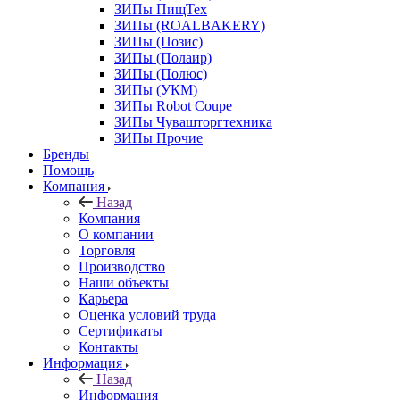
ЗИПы ПищТех
ЗИПы (ROALBAKERY)
ЗИПы (Позис)
ЗИПы (Полаир)
ЗИПы (Полюс)
ЗИПы (УКМ)
ЗИПы Robot Coupe
ЗИПы Чувашторгтехника
ЗИПы Прочие
Бренды
Помощь
Компания
Назад
Компания
О компании
Торговля
Производство
Наши объекты
Карьера
Оценка условий труда
Сертификаты
Контакты
Информация
Назад
Информация