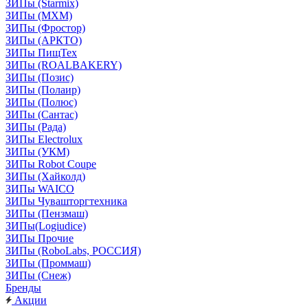
ЗИПы (Starmix)
ЗИПы (МХМ)
ЗИПы (Фростор)
ЗИПы (АРКТО)
ЗИПы ПищТех
ЗИПы (ROALBAKERY)
ЗИПы (Позис)
ЗИПы (Полаир)
ЗИПы (Полюс)
ЗИПы (Сантас)
ЗИПы (Рада)
ЗИПы Electrolux
ЗИПы (УКМ)
ЗИПы Robot Coupe
ЗИПы (Хайколд)
ЗИПы WAICO
ЗИПы Чувашторгтехника
ЗИПы (Пензмаш)
ЗИПы(Logiudice)
ЗИПы Прочие
ЗИПы (RoboLabs, РОССИЯ)
ЗИПы (Проммаш)
ЗИПы (Снеж)
Бренды
Акции