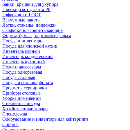
Банки, крышки для укупора
Пленки, скотч, лента РР
Гофроящики ГОСТ
Вакуумные пакеты
Лотки, стаканы, подложки
Салфетки влаговпитывающие
Формы, бумага, пергамент, фольга
Посуда и инвентарь
Посуда для японской кухни
Инвентарь барный
Инвентарь кондитерский
Инвентарь кухонный
Ножи и аксессуары
Посуда одноразовая
Посуда столовая
Посуда из поликарбоната
Предметы сервировки
Приборы столовые
Уборка помещений
Стеклянная посуда
Хозяйственные товары
Спецодежда
Оборудование и инвентарь для кейтеринга
Сиропы
Фуршетные системы