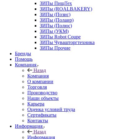
ЗИПы ПищТех
ЗИПы (ROALBAKERY)
ЗИПы (Позис)
ЗИПы (Полаир)
ЗИПы (Полюс)
ЗИПы (УКМ)
ЗИПы Robot Coupe
ЗИПы Чувашторгтехника
ЗИПы Прочие
Бренды
Помощь
Компания
Назад
Компания
О компании
Торговля
Производство
Наши объекты
Карьера
Оценка условий труда
Сертификаты
Контакты
Информация
Назад
Информация