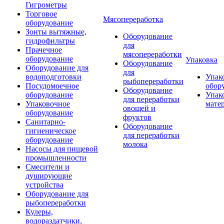
Гигрометры
Торговое
Мясопереработка
оборудование
Зонты вытяжные,
Оборудование
гидрофильтры
для
Прачечное
мясопереработки
оборудование
Упаковка
Оборудование
Оборудование для
для
водоподготовки
Упак
рыбопереработки
Посудомоечное
обор
Оборудование
оборудование
Упак
для переработки
Упаковочное
мате
овощей и
оборудование
фруктов
Санитарно-
Оборудование
гигиеническое
для переработки
оборудование
молока
Насосы для пищевой
промышленности
Смесители и
душирующие
устройства
Оборудование для
рыбопереработки
Кулеры,
водораздатчики,