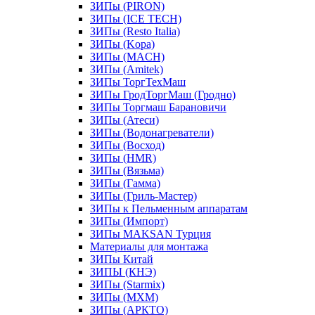
ЗИПы (PIRON)
ЗИПы (ICE TECH)
ЗИПы (Resto Italia)
ЗИПы (Kopa)
ЗИПы (MACH)
ЗИПы (Amitek)
ЗИПы ТоргТехМаш
ЗИПы ГродТоргМаш (Гродно)
ЗИПы Торгмаш Барановичи
ЗИПы (Атеси)
ЗИПы (Водонагреватели)
ЗИПы (Восход)
ЗИПы (HMR)
ЗИПы (Вязьма)
ЗИПы (Гамма)
ЗИПы (Гриль-Мастер)
ЗИПы к Пельменным аппаратам
ЗИПы (Импорт)
ЗИПы MAKSAN Турция
Материалы для монтажа
ЗИПы Китай
ЗИПЫ (КНЭ)
ЗИПы (Starmix)
ЗИПы (МХМ)
ЗИПы (АРКТО)