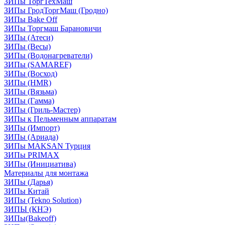
ЗИПы ТоргТехМаш
ЗИПы ГродТоргМаш (Гродно)
ЗИПы Bake Off
ЗИПы Торгмаш Барановичи
ЗИПы (Атеси)
ЗИПы (Весы)
ЗИПы (Водонагреватели)
ЗИПы (SAMAREF)
ЗИПы (Восход)
ЗИПы (HMR)
ЗИПы (Вязьма)
ЗИПы (Гамма)
ЗИПы (Гриль-Мастер)
ЗИПы к Пельменным аппаратам
ЗИПы (Импорт)
ЗИПы (Ариада)
ЗИПы MAKSAN Турция
ЗИПы PRIMAX
ЗИПы (Инициатива)
Материалы для монтажа
ЗИПы (Дарья)
ЗИПы Китай
ЗИПы (Tekno Solution)
ЗИПЫ (КНЭ)
ЗИПы(Bakeoff)