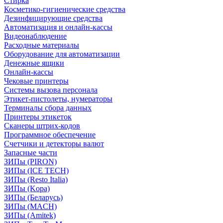
Стирка
Косметико-гигиенические средства
Дезинфицирующие средства
Автоматизация и онлайн-кассы
Видеонаблюдение
Расходные материалы
Оборудование для автоматизации
Денежные ящики
Онлайн-кассы
Чековые принтеры
Системы вызова персонала
Этикет-пистолеты, нумераторы
Терминалы сбора данных
Принтеры этикеток
Сканеры штрих-кодов
Программное обеспечение
Счетчики и детекторы валют
Запасные части
ЗИПы (PIRON)
ЗИПы (ICE TECH)
ЗИПы (Resto Italia)
ЗИПы (Kopa)
ЗИПы (Беларусь)
ЗИПы (MACH)
ЗИПы (Amitek)