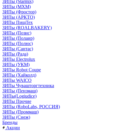
ЗИПы (Starmix)
ЗИПы (МХМ)
ЗИПы (Фростор)
ЗИПы (АРКТО)
ЗИПы ПищТех
ЗИПы (ROALBAKERY)
ЗИПы (Позис)
ЗИПы (Полаир)
ЗИПы (Полюс)
ЗИПы (Сантас)
ЗИПы (Рада)
ЗИПы Electrolux
ЗИПы (УКМ)
ЗИПы Robot Coupe
ЗИПы (Хайколд)
ЗИПы WAICO
ЗИПы Чувашторгтехника
ЗИПы (Пензмаш)
ЗИПы(Logiudice)
ЗИПы Прочие
ЗИПы (RoboLabs, РОССИЯ)
ЗИПы (Проммаш)
ЗИПы (Снеж)
Бренды
Акции