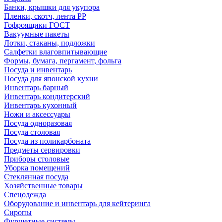
Банки, крышки для укупора
Пленки, скотч, лента РР
Гофроящики ГОСТ
Вакуумные пакеты
Лотки, стаканы, подложки
Салфетки влаговпитывающие
Формы, бумага, пергамент, фольга
Посуда и инвентарь
Посуда для японской кухни
Инвентарь барный
Инвентарь кондитерский
Инвентарь кухонный
Ножи и аксессуары
Посуда одноразовая
Посуда столовая
Посуда из поликарбоната
Предметы сервировки
Приборы столовые
Уборка помещений
Стеклянная посуда
Хозяйственные товары
Спецодежда
Оборудование и инвентарь для кейтеринга
Сиропы
Фуршетные системы