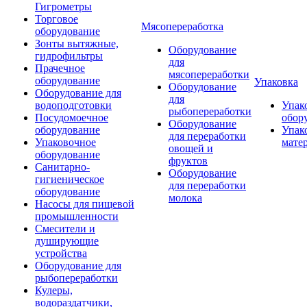
Гигрометры
Торговое
Мясопереработка
оборудование
Зонты вытяжные,
Оборудование
гидрофильтры
для
Прачечное
мясопереработки
оборудование
Упаковка
Оборудование
Оборудование для
для
водоподготовки
Упак
рыбопереработки
Посудомоечное
обор
Оборудование
оборудование
Упак
для переработки
Упаковочное
мате
овощей и
оборудование
фруктов
Санитарно-
Оборудование
гигиеническое
для переработки
оборудование
молока
Насосы для пищевой
промышленности
Смесители и
душирующие
устройства
Оборудование для
рыбопереработки
Кулеры,
водораздатчики,