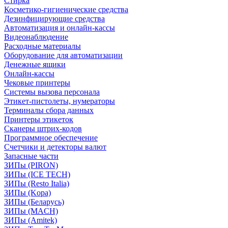
Стирка
Косметико-гигиенические средства
Дезинфицирующие средства
Автоматизация и онлайн-кассы
Видеонаблюдение
Расходные материалы
Оборудование для автоматизации
Денежные ящики
Онлайн-кассы
Чековые принтеры
Системы вызова персонала
Этикет-пистолеты, нумераторы
Терминалы сбора данных
Принтеры этикеток
Сканеры штрих-кодов
Программное обеспечение
Счетчики и детекторы валют
Запасные части
ЗИПы (PIRON)
ЗИПы (ICE TECH)
ЗИПы (Resto Italia)
ЗИПы (Kopa)
ЗИПы (Беларусь)
ЗИПы (MACH)
ЗИПы (Amitek)