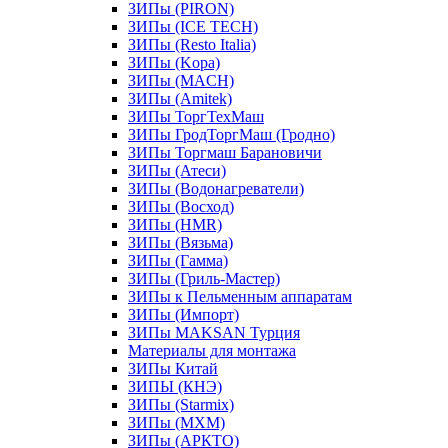
ЗИПы (PIRON)
ЗИПы (ICE TECH)
ЗИПы (Resto Italia)
ЗИПы (Kopa)
ЗИПы (MACH)
ЗИПы (Amitek)
ЗИПы ТоргТехМаш
ЗИПы ГродТоргМаш (Гродно)
ЗИПы Торгмаш Барановичи
ЗИПы (Атеси)
ЗИПы (Водонагреватели)
ЗИПы (Восход)
ЗИПы (HMR)
ЗИПы (Вязьма)
ЗИПы (Гамма)
ЗИПы (Гриль-Мастер)
ЗИПы к Пельменным аппаратам
ЗИПы (Импорт)
ЗИПы MAKSAN Турция
Материалы для монтажа
ЗИПы Китай
ЗИПЫ (КНЭ)
ЗИПы (Starmix)
ЗИПы (МХМ)
ЗИПы (АРКТО)