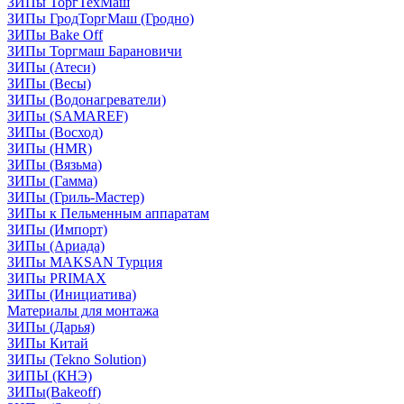
ЗИПы ТоргТехМаш
ЗИПы ГродТоргМаш (Гродно)
ЗИПы Bake Off
ЗИПы Торгмаш Барановичи
ЗИПы (Атеси)
ЗИПы (Весы)
ЗИПы (Водонагреватели)
ЗИПы (SAMAREF)
ЗИПы (Восход)
ЗИПы (HMR)
ЗИПы (Вязьма)
ЗИПы (Гамма)
ЗИПы (Гриль-Мастер)
ЗИПы к Пельменным аппаратам
ЗИПы (Импорт)
ЗИПы (Ариада)
ЗИПы MAKSAN Турция
ЗИПы PRIMAX
ЗИПы (Инициатива)
Материалы для монтажа
ЗИПы (Дарья)
ЗИПы Китай
ЗИПы (Tekno Solution)
ЗИПЫ (КНЭ)
ЗИПы(Bakeoff)