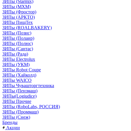
ЗИПы (Starmix)
ЗИПы (МХМ)
ЗИПы (Фростор)
ЗИПы (АРКТО)
ЗИПы ПищТех
ЗИПы (ROALBAKERY)
ЗИПы (Позис)
ЗИПы (Полаир)
ЗИПы (Полюс)
ЗИПы (Сантас)
ЗИПы (Рада)
ЗИПы Electrolux
ЗИПы (УКМ)
ЗИПы Robot Coupe
ЗИПы (Хайколд)
ЗИПы WAICO
ЗИПы Чувашторгтехника
ЗИПы (Пензмаш)
ЗИПы(Logiudice)
ЗИПы Прочие
ЗИПы (RoboLabs, РОССИЯ)
ЗИПы (Проммаш)
ЗИПы (Снеж)
Бренды
Акции