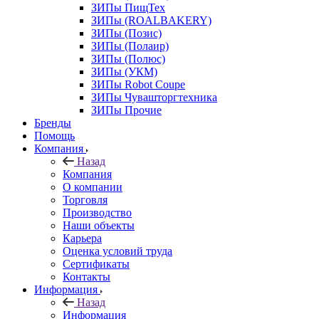
ЗИПы ПищТех
ЗИПы (ROALBAKERY)
ЗИПы (Позис)
ЗИПы (Полаир)
ЗИПы (Полюс)
ЗИПы (УКМ)
ЗИПы Robot Coupe
ЗИПы Чувашторгтехника
ЗИПы Прочие
Бренды
Помощь
Компания
Назад
Компания
О компании
Торговля
Производство
Наши объекты
Карьера
Оценка условий труда
Сертификаты
Контакты
Информация
Назад
Информация