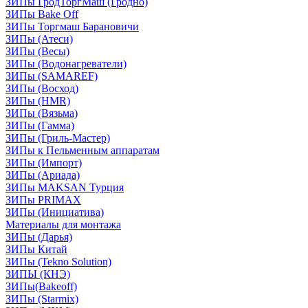
ЗИПы ГродТоргМаш (Гродно)
ЗИПы Bake Off
ЗИПы Торгмаш Барановичи
ЗИПы (Атеси)
ЗИПы (Весы)
ЗИПы (Водонагреватели)
ЗИПы (SAMAREF)
ЗИПы (Восход)
ЗИПы (HMR)
ЗИПы (Вязьма)
ЗИПы (Гамма)
ЗИПы (Гриль-Мастер)
ЗИПы к Пельменным аппаратам
ЗИПы (Импорт)
ЗИПы (Ариада)
ЗИПы MAKSAN Турция
ЗИПы PRIMAX
ЗИПы (Инициатива)
Материалы для монтажа
ЗИПы (Дарья)
ЗИПы Китай
ЗИПы (Tekno Solution)
ЗИПЫ (КНЭ)
ЗИПы(Bakeoff)
ЗИПы (Starmix)