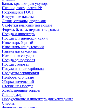
Банки, крышки для укупора
Пленки, скотч, лента РР
Гофроящики ГОСТ
Вакуумные пакеты
Лотки, стаканы, подложки
Салфетки влаговпитывающие
Формы, бумага, пергамент, фольга
Посуда и инвентарь
Посуда для японской кухни
Инвентарь барный
Инвентарь кондитерский
Инвентарь кухонный
Ножи и аксессуары
Посуда одноразовая
Посуда столовая
Посуда из поликарбоната
Предметы сервировки
Приборы столовые
Уборка помещений
Стеклянная посуда
Хозяйственные товары
Спецодежда
Оборудование и инвентарь для кейтеринга
Сиропы
Фуршетные системы