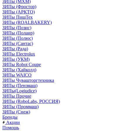
ЗИПы (МХМ)
ЗИПы (Фростор)
ЗИПы (АРКТО)
ЗИПы ПищТех
ЗИПы (ROALBAKERY)
ЗИПы (Позис)
ЗИПы (Полаир)
ЗИПы (Полюс)
ЗИПы (Сантас)
ЗИПы (Рада)
ЗИПы Electrolux
ЗИПы (УКМ)
ЗИПы Robot Coupe
ЗИПы (Хайколд)
ЗИПы WAICO
ЗИПы Чувашторгтехника
ЗИПы (Пензмаш)
ЗИПы(Logiudice)
ЗИПы Прочие
ЗИПы (RoboLabs, РОССИЯ)
ЗИПы (Проммаш)
ЗИПы (Снеж)
Бренды
Акции
Помощь