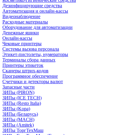
Косметико-гигиенические средства
Дезинфицирующие средства
Автоматизация и онлайн-кассы
Видеонаблюдение
Расходные материалы
Оборудование для автоматизации
Денежные ящики
Онлайн-кассы
Чековые принтеры
Системы вызова персонала
Этикет-пистолеты, нумераторы
Терминалы сбора данных
Принтеры этикеток
Сканеры штрих-кодов
Программное обеспечение
Счетчики и детекторы валют
Запасные части
ЗИПы (PIRON)
ЗИПы (ICE TECH)
ЗИПы (Resto Italia)
ЗИПы (Kopa)
ЗИПы (Беларусь)
ЗИПы (MACH)
ЗИПы (Amitek)
ЗИПы ТоргТехМаш