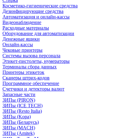
Стирка
Косметико-гигиенические средства
Дезинфицирующие средства
Автоматизация и онлайн-кассы
Видеонаблюдение
Расходные материалы
Оборудование для автоматизации
Денежные ящики
Онлайн-кассы
Чековые принтеры
Системы вызова персонала
Этикет-пистолеты, нумераторы
Терминалы сбора данных
Принтеры этикеток
Сканеры штрих-кодов
Программное обеспечение
Счетчики и детекторы валют
Запасные части
ЗИПы (PIRON)
ЗИПы (ICE TECH)
ЗИПы (Resto Italia)
ЗИПы (Kopa)
ЗИПы (Беларусь)
ЗИПы (MACH)
ЗИПы (Amitek)