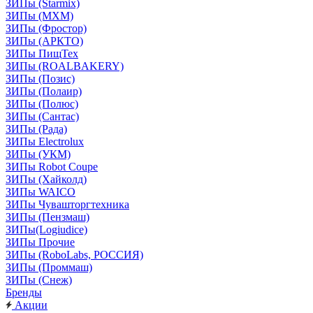
ЗИПы (Starmix)
ЗИПы (МХМ)
ЗИПы (Фростор)
ЗИПы (АРКТО)
ЗИПы ПищТех
ЗИПы (ROALBAKERY)
ЗИПы (Позис)
ЗИПы (Полаир)
ЗИПы (Полюс)
ЗИПы (Сантас)
ЗИПы (Рада)
ЗИПы Electrolux
ЗИПы (УКМ)
ЗИПы Robot Coupe
ЗИПы (Хайколд)
ЗИПы WAICO
ЗИПы Чувашторгтехника
ЗИПы (Пензмаш)
ЗИПы(Logiudice)
ЗИПы Прочие
ЗИПы (RoboLabs, РОССИЯ)
ЗИПы (Проммаш)
ЗИПы (Снеж)
Бренды
Акции