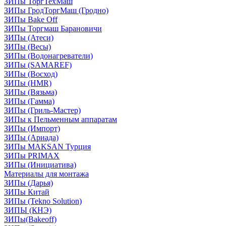
ЗИПы ТоргТехМаш
ЗИПы ГродТоргМаш (Гродно)
ЗИПы Bake Off
ЗИПы Торгмаш Барановичи
ЗИПы (Атеси)
ЗИПы (Весы)
ЗИПы (Водонагреватели)
ЗИПы (SAMAREF)
ЗИПы (Восход)
ЗИПы (HMR)
ЗИПы (Вязьма)
ЗИПы (Гамма)
ЗИПы (Гриль-Мастер)
ЗИПы к Пельменным аппаратам
ЗИПы (Импорт)
ЗИПы (Ариада)
ЗИПы MAKSAN Турция
ЗИПы PRIMAX
ЗИПы (Инициатива)
Материалы для монтажа
ЗИПы (Дарья)
ЗИПы Китай
ЗИПы (Tekno Solution)
ЗИПЫ (КНЭ)
ЗИПы(Bakeoff)