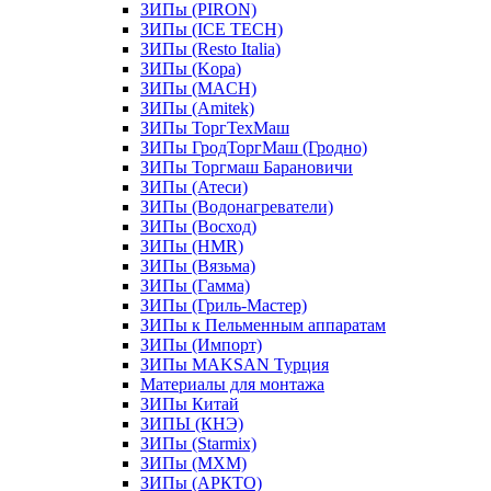
ЗИПы (PIRON)
ЗИПы (ICE TECH)
ЗИПы (Resto Italia)
ЗИПы (Kopa)
ЗИПы (MACH)
ЗИПы (Amitek)
ЗИПы ТоргТехМаш
ЗИПы ГродТоргМаш (Гродно)
ЗИПы Торгмаш Барановичи
ЗИПы (Атеси)
ЗИПы (Водонагреватели)
ЗИПы (Восход)
ЗИПы (HMR)
ЗИПы (Вязьма)
ЗИПы (Гамма)
ЗИПы (Гриль-Мастер)
ЗИПы к Пельменным аппаратам
ЗИПы (Импорт)
ЗИПы MAKSAN Турция
Материалы для монтажа
ЗИПы Китай
ЗИПЫ (КНЭ)
ЗИПы (Starmix)
ЗИПы (МХМ)
ЗИПы (АРКТО)