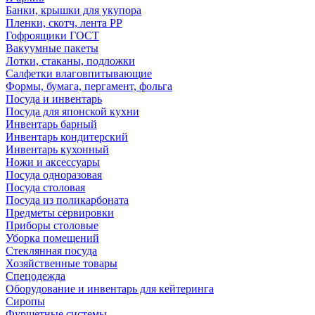
Банки, крышки для укупора
Пленки, скотч, лента РР
Гофроящики ГОСТ
Вакуумные пакеты
Лотки, стаканы, подложки
Салфетки влаговпитывающие
Формы, бумага, пергамент, фольга
Посуда и инвентарь
Посуда для японской кухни
Инвентарь барный
Инвентарь кондитерский
Инвентарь кухонный
Ножи и аксессуары
Посуда одноразовая
Посуда столовая
Посуда из поликарбоната
Предметы сервировки
Приборы столовые
Уборка помещений
Стеклянная посуда
Хозяйственные товары
Спецодежда
Оборудование и инвентарь для кейтеринга
Сиропы
Фуршетные системы