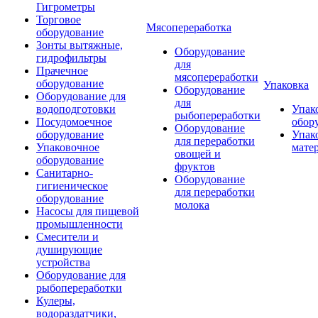
Гигрометры
Торговое
Мясопереработка
оборудование
Зонты вытяжные,
Оборудование
гидрофильтры
для
Прачечное
мясопереработки
оборудование
Упаковка
Оборудование
Оборудование для
для
водоподготовки
Упак
рыбопереработки
Посудомоечное
обор
Оборудование
оборудование
Упак
для переработки
Упаковочное
мате
овощей и
оборудование
фруктов
Санитарно-
Оборудование
гигиеническое
для переработки
оборудование
молока
Насосы для пищевой
промышленности
Смесители и
душирующие
устройства
Оборудование для
рыбопереработки
Кулеры,
водораздатчики,