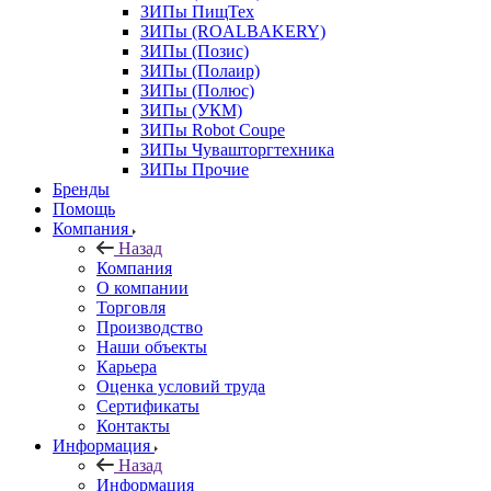
ЗИПы ПищТех
ЗИПы (ROALBAKERY)
ЗИПы (Позис)
ЗИПы (Полаир)
ЗИПы (Полюс)
ЗИПы (УКМ)
ЗИПы Robot Coupe
ЗИПы Чувашторгтехника
ЗИПы Прочие
Бренды
Помощь
Компания
Назад
Компания
О компании
Торговля
Производство
Наши объекты
Карьера
Оценка условий труда
Сертификаты
Контакты
Информация
Назад
Информация