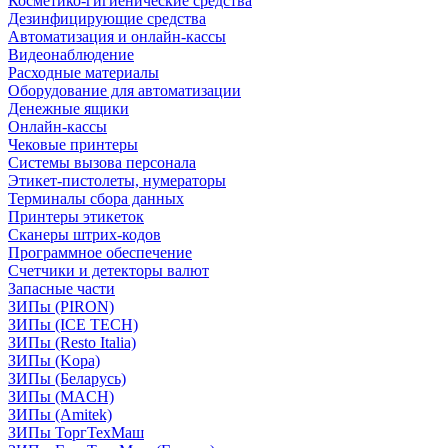
Косметико-гигиенические средства
Дезинфицирующие средства
Автоматизация и онлайн-кассы
Видеонаблюдение
Расходные материалы
Оборудование для автоматизации
Денежные ящики
Онлайн-кассы
Чековые принтеры
Системы вызова персонала
Этикет-пистолеты, нумераторы
Терминалы сбора данных
Принтеры этикеток
Сканеры штрих-кодов
Программное обеспечение
Счетчики и детекторы валют
Запасные части
ЗИПы (PIRON)
ЗИПы (ICE TECH)
ЗИПы (Resto Italia)
ЗИПы (Kopa)
ЗИПы (Беларусь)
ЗИПы (MACH)
ЗИПы (Amitek)
ЗИПы ТоргТехМаш