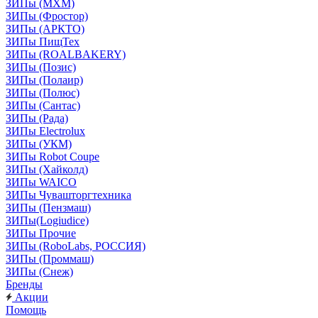
ЗИПы (МХМ)
ЗИПы (Фростор)
ЗИПы (АРКТО)
ЗИПы ПищТех
ЗИПы (ROALBAKERY)
ЗИПы (Позис)
ЗИПы (Полаир)
ЗИПы (Полюс)
ЗИПы (Сантас)
ЗИПы (Рада)
ЗИПы Electrolux
ЗИПы (УКМ)
ЗИПы Robot Coupe
ЗИПы (Хайколд)
ЗИПы WAICO
ЗИПы Чувашторгтехника
ЗИПы (Пензмаш)
ЗИПы(Logiudice)
ЗИПы Прочие
ЗИПы (RoboLabs, РОССИЯ)
ЗИПы (Проммаш)
ЗИПы (Снеж)
Бренды
Акции
Помощь