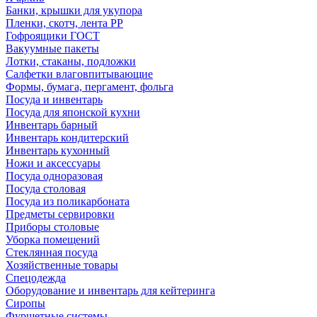
Банки, крышки для укупора
Пленки, скотч, лента РР
Гофроящики ГОСТ
Вакуумные пакеты
Лотки, стаканы, подложки
Салфетки влаговпитывающие
Формы, бумага, пергамент, фольга
Посуда и инвентарь
Посуда для японской кухни
Инвентарь барный
Инвентарь кондитерский
Инвентарь кухонный
Ножи и аксессуары
Посуда одноразовая
Посуда столовая
Посуда из поликарбоната
Предметы сервировки
Приборы столовые
Уборка помещений
Стеклянная посуда
Хозяйственные товары
Спецодежда
Оборудование и инвентарь для кейтеринга
Сиропы
Фуршетные системы