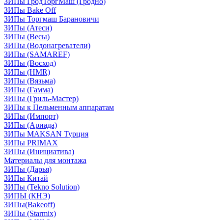
ЗИПы ГродТоргМаш (Гродно)
ЗИПы Bake Off
ЗИПы Торгмаш Барановичи
ЗИПы (Атеси)
ЗИПы (Весы)
ЗИПы (Водонагреватели)
ЗИПы (SAMAREF)
ЗИПы (Восход)
ЗИПы (HMR)
ЗИПы (Вязьма)
ЗИПы (Гамма)
ЗИПы (Гриль-Мастер)
ЗИПы к Пельменным аппаратам
ЗИПы (Импорт)
ЗИПы (Ариада)
ЗИПы MAKSAN Турция
ЗИПы PRIMAX
ЗИПы (Инициатива)
Материалы для монтажа
ЗИПы (Дарья)
ЗИПы Китай
ЗИПы (Tekno Solution)
ЗИПЫ (КНЭ)
ЗИПы(Bakeoff)
ЗИПы (Starmix)