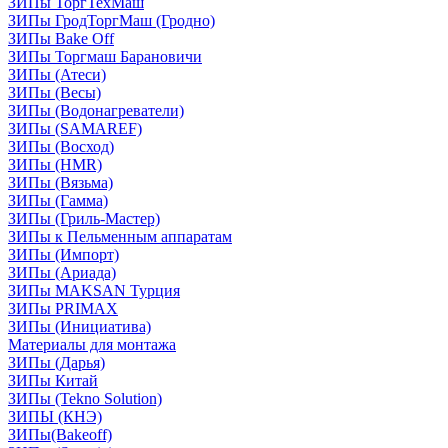
ЗИПы ТоргТехМаш
ЗИПы ГродТоргМаш (Гродно)
ЗИПы Bake Off
ЗИПы Торгмаш Барановичи
ЗИПы (Атеси)
ЗИПы (Весы)
ЗИПы (Водонагреватели)
ЗИПы (SAMAREF)
ЗИПы (Восход)
ЗИПы (HMR)
ЗИПы (Вязьма)
ЗИПы (Гамма)
ЗИПы (Гриль-Мастер)
ЗИПы к Пельменным аппаратам
ЗИПы (Импорт)
ЗИПы (Ариада)
ЗИПы MAKSAN Турция
ЗИПы PRIMAX
ЗИПы (Инициатива)
Материалы для монтажа
ЗИПы (Дарья)
ЗИПы Китай
ЗИПы (Tekno Solution)
ЗИПЫ (КНЭ)
ЗИПы(Bakeoff)