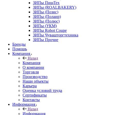
ЗИПы ПищТех
ЗИПы (ROALBAKERY)
ЗИПы (Позис)
ЗИПы (Полаир)
ЗИПы (Полюс)
ЗИПы (УКМ)
ЗИПы Robot Coupe
ЗИПы Чувашторгтехника
ЗИПы Прочие
Бренды
Помощь
Компания
Назад
Компания
О компании
Торговля
Производство
Наши объекты
Карьера
Оценка условий труда
Сертификаты
Контакты
Информация
Назад
Информация