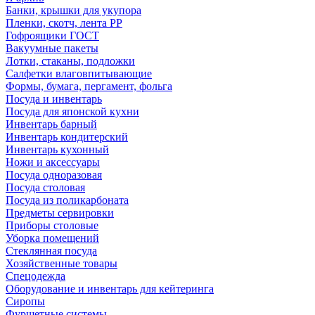
Банки, крышки для укупора
Пленки, скотч, лента РР
Гофроящики ГОСТ
Вакуумные пакеты
Лотки, стаканы, подложки
Салфетки влаговпитывающие
Формы, бумага, пергамент, фольга
Посуда и инвентарь
Посуда для японской кухни
Инвентарь барный
Инвентарь кондитерский
Инвентарь кухонный
Ножи и аксессуары
Посуда одноразовая
Посуда столовая
Посуда из поликарбоната
Предметы сервировки
Приборы столовые
Уборка помещений
Стеклянная посуда
Хозяйственные товары
Спецодежда
Оборудование и инвентарь для кейтеринга
Сиропы
Фуршетные системы