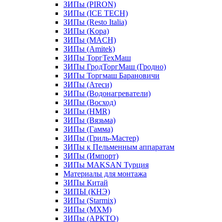
ЗИПы (PIRON)
ЗИПы (ICE TECH)
ЗИПы (Resto Italia)
ЗИПы (Kopa)
ЗИПы (MACH)
ЗИПы (Amitek)
ЗИПы ТоргТехМаш
ЗИПы ГродТоргМаш (Гродно)
ЗИПы Торгмаш Барановичи
ЗИПы (Атеси)
ЗИПы (Водонагреватели)
ЗИПы (Восход)
ЗИПы (HMR)
ЗИПы (Вязьма)
ЗИПы (Гамма)
ЗИПы (Гриль-Мастер)
ЗИПы к Пельменным аппаратам
ЗИПы (Импорт)
ЗИПы MAKSAN Турция
Материалы для монтажа
ЗИПы Китай
ЗИПЫ (КНЭ)
ЗИПы (Starmix)
ЗИПы (МХМ)
ЗИПы (АРКТО)