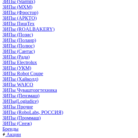
ЗИПы (Starmix)
ЗИПы (МХМ)
ЗИПы (Фростор)
ЗИПы (АРКТО)
ЗИПы ПищТех
ЗИПы (ROALBAKERY)
ЗИПы (Позис)
ЗИПы (Полаир)
ЗИПы (Полюс)
ЗИПы (Сантас)
ЗИПы (Рада)
ЗИПы Electrolux
ЗИПы (УКМ)
ЗИПы Robot Coupe
ЗИПы (Хайколд)
ЗИПы WAICO
ЗИПы Чувашторгтехника
ЗИПы (Пензмаш)
ЗИПы(Logiudice)
ЗИПы Прочие
ЗИПы (RoboLabs, РОССИЯ)
ЗИПы (Проммаш)
ЗИПы (Снеж)
Бренды
Акции