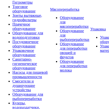
Гигрометры
Торговое
Мясопереработка
оборудование
Зонты вытяжные,
Оборудование
гидрофильтры
для
Прачечное
мясопереработки
оборудование
Упаковка
Оборудование
Оборудование для
для
водоподготовки
Упак
рыбопереработки
Посудомоечное
обор
Оборудование
оборудование
Упак
для переработки
Упаковочное
мате
овощей и
оборудование
фруктов
Санитарно-
Оборудование
гигиеническое
для переработки
оборудование
молока
Насосы для пищевой
промышленности
Смесители и
душирующие
устройства
Оборудование для
рыбопереработки
Кулеры,
водораздатчики,