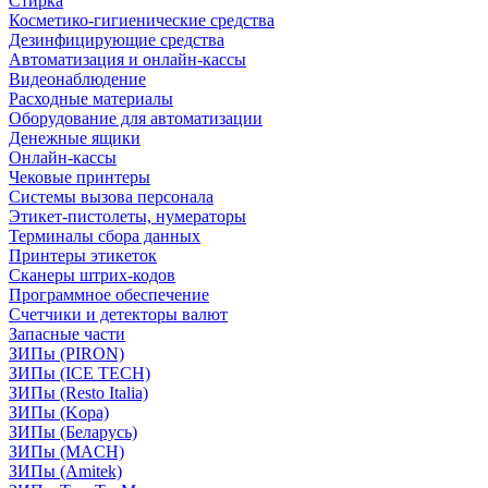
Стирка
Косметико-гигиенические средства
Дезинфицирующие средства
Автоматизация и онлайн-кассы
Видеонаблюдение
Расходные материалы
Оборудование для автоматизации
Денежные ящики
Онлайн-кассы
Чековые принтеры
Системы вызова персонала
Этикет-пистолеты, нумераторы
Терминалы сбора данных
Принтеры этикеток
Сканеры штрих-кодов
Программное обеспечение
Счетчики и детекторы валют
Запасные части
ЗИПы (PIRON)
ЗИПы (ICE TECH)
ЗИПы (Resto Italia)
ЗИПы (Kopa)
ЗИПы (Беларусь)
ЗИПы (MACH)
ЗИПы (Amitek)