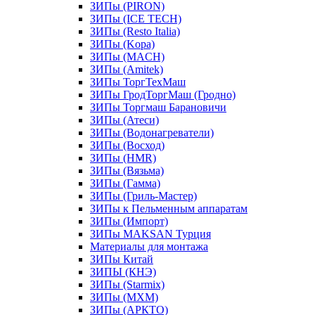
ЗИПы (PIRON)
ЗИПы (ICE TECH)
ЗИПы (Resto Italia)
ЗИПы (Kopa)
ЗИПы (MACH)
ЗИПы (Amitek)
ЗИПы ТоргТехМаш
ЗИПы ГродТоргМаш (Гродно)
ЗИПы Торгмаш Барановичи
ЗИПы (Атеси)
ЗИПы (Водонагреватели)
ЗИПы (Восход)
ЗИПы (HMR)
ЗИПы (Вязьма)
ЗИПы (Гамма)
ЗИПы (Гриль-Мастер)
ЗИПы к Пельменным аппаратам
ЗИПы (Импорт)
ЗИПы MAKSAN Турция
Материалы для монтажа
ЗИПы Китай
ЗИПЫ (КНЭ)
ЗИПы (Starmix)
ЗИПы (МХМ)
ЗИПы (АРКТО)