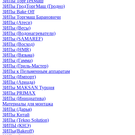
ЗИПы ТоргТехМаш
ЗИПы ГродТоргМаш (Гродно)
ЗИПы Bake Off
ЗИПы Торгмаш Барановичи
ЗИПы (Атеси)
ЗИПы (Весы)
ЗИПы (Водонагреватели)
ЗИПы (SAMAREF)
ЗИПы (Восход)
ЗИПы (HMR)
ЗИПы (Вязьма)
ЗИПы (Гамма)
ЗИПы (Гриль-Мастер)
ЗИПы к Пельменным аппаратам
ЗИПы (Импорт)
ЗИПы (Ариада)
ЗИПы MAKSAN Турция
ЗИПы PRIMAX
ЗИПы (Инициатива)
Материалы для монтажа
ЗИПы (Дарья)
ЗИПы Китай
ЗИПы (Tekno Solution)
ЗИПЫ (КНЭ)
ЗИПы(Bakeoff)