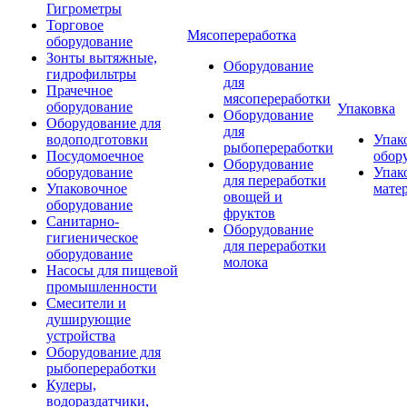
Гигрометры
Торговое
Мясопереработка
оборудование
Зонты вытяжные,
Оборудование
гидрофильтры
для
Прачечное
мясопереработки
оборудование
Упаковка
Оборудование
Оборудование для
для
водоподготовки
Упак
рыбопереработки
Посудомоечное
обор
Оборудование
оборудование
Упак
для переработки
Упаковочное
мате
овощей и
оборудование
фруктов
Санитарно-
Оборудование
гигиеническое
для переработки
оборудование
молока
Насосы для пищевой
промышленности
Смесители и
душирующие
устройства
Оборудование для
рыбопереработки
Кулеры,
водораздатчики,