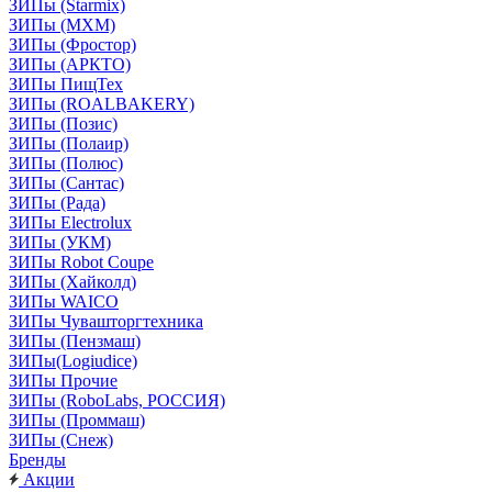
ЗИПы (Starmix)
ЗИПы (МХМ)
ЗИПы (Фростор)
ЗИПы (АРКТО)
ЗИПы ПищТех
ЗИПы (ROALBAKERY)
ЗИПы (Позис)
ЗИПы (Полаир)
ЗИПы (Полюс)
ЗИПы (Сантас)
ЗИПы (Рада)
ЗИПы Electrolux
ЗИПы (УКМ)
ЗИПы Robot Coupe
ЗИПы (Хайколд)
ЗИПы WAICO
ЗИПы Чувашторгтехника
ЗИПы (Пензмаш)
ЗИПы(Logiudice)
ЗИПы Прочие
ЗИПы (RoboLabs, РОССИЯ)
ЗИПы (Проммаш)
ЗИПы (Снеж)
Бренды
Акции