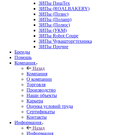
ЗИПы ПищТех
ЗИПы (ROALBAKERY)
ЗИПы (Позис)
ЗИПы (Полаир)
ЗИПы (Полюс)
ЗИПы (УКМ)
ЗИПы Robot Coupe
ЗИПы Чувашторгтехника
ЗИПы Прочие
Бренды
Помощь
Компания
Назад
Компания
О компании
Торговля
Производство
Наши объекты
Карьера
Оценка условий труда
Сертификаты
Контакты
Информация
Назад
Информация