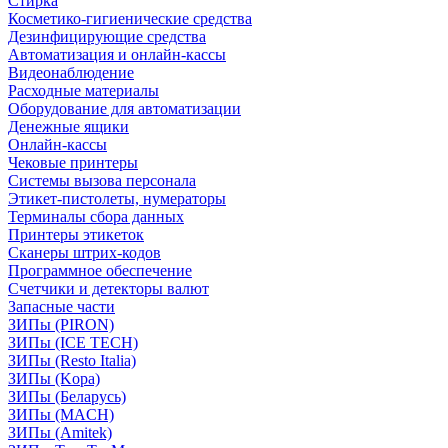
Стирка
Косметико-гигиенические средства
Дезинфицирующие средства
Автоматизация и онлайн-кассы
Видеонаблюдение
Расходные материалы
Оборудование для автоматизации
Денежные ящики
Онлайн-кассы
Чековые принтеры
Системы вызова персонала
Этикет-пистолеты, нумераторы
Терминалы сбора данных
Принтеры этикеток
Сканеры штрих-кодов
Программное обеспечение
Счетчики и детекторы валют
Запасные части
ЗИПы (PIRON)
ЗИПы (ICE TECH)
ЗИПы (Resto Italia)
ЗИПы (Kopa)
ЗИПы (Беларусь)
ЗИПы (MACH)
ЗИПы (Amitek)