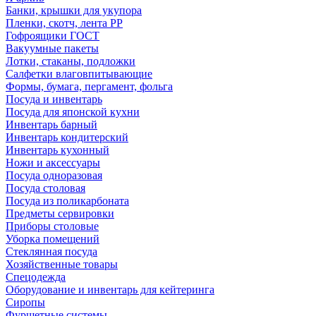
Банки, крышки для укупора
Пленки, скотч, лента РР
Гофроящики ГОСТ
Вакуумные пакеты
Лотки, стаканы, подложки
Салфетки влаговпитывающие
Формы, бумага, пергамент, фольга
Посуда и инвентарь
Посуда для японской кухни
Инвентарь барный
Инвентарь кондитерский
Инвентарь кухонный
Ножи и аксессуары
Посуда одноразовая
Посуда столовая
Посуда из поликарбоната
Предметы сервировки
Приборы столовые
Уборка помещений
Стеклянная посуда
Хозяйственные товары
Спецодежда
Оборудование и инвентарь для кейтеринга
Сиропы
Фуршетные системы