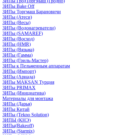
ЗИПы ГродТоргМаш (Гродно)
ЗИПы Bake Off
ЗИПы Торгмаш Барановичи
ЗИПы (Атеси)
ЗИПы (Весы)
ЗИПы (Водонагреватели)
ЗИПы (SAMAREF)
ЗИПы (Восход)
ЗИПы (HMR)
ЗИПы (Вязьма)
ЗИПы (Гамма)
ЗИПы (Гриль-Мастер)
ЗИПы к Пельменным аппаратам
ЗИПы (Импорт)
ЗИПы (Ариада)
ЗИПы MAKSAN Турция
ЗИПы PRIMAX
ЗИПы (Инициатива)
Материалы для монтажа
ЗИПы (Дарья)
ЗИПы Китай
ЗИПы (Tekno Solution)
ЗИПЫ (КНЭ)
ЗИПы(Bakeoff)
ЗИПы (Starmix)