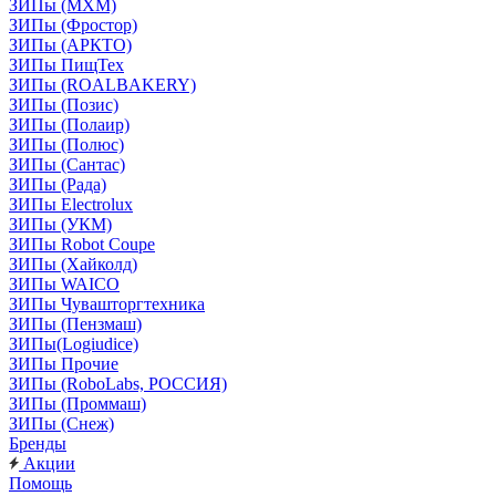
ЗИПы (МХМ)
ЗИПы (Фростор)
ЗИПы (АРКТО)
ЗИПы ПищТех
ЗИПы (ROALBAKERY)
ЗИПы (Позис)
ЗИПы (Полаир)
ЗИПы (Полюс)
ЗИПы (Сантас)
ЗИПы (Рада)
ЗИПы Electrolux
ЗИПы (УКМ)
ЗИПы Robot Coupe
ЗИПы (Хайколд)
ЗИПы WAICO
ЗИПы Чувашторгтехника
ЗИПы (Пензмаш)
ЗИПы(Logiudice)
ЗИПы Прочие
ЗИПы (RoboLabs, РОССИЯ)
ЗИПы (Проммаш)
ЗИПы (Снеж)
Бренды
Акции
Помощь