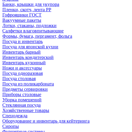
Банки, крышки для укупора
Пленки, скотч, лента РР
Гофроящики ГОСТ
Вакуумные пакеты
Лотки, стаканы, подложки
Салфетки влаговпитывающие
Формы, бумага, пергамент, фольга
Посуда и инвентарь
Посуда для японской кухни
Инвентарь барный
Инвентарь кондитерский
Инвентарь кухонный
Ножи и аксессуары
Посуда одноразовая
Посуда столовая
Посуда из поликарбоната
Предметы сервировки
Приборы столовые
Уборка помещений
Стеклянная посуда
Хозяйственные товары
Спецодежда
Оборудование и инвентарь для кейтеринга
Сиропы
Фуршетные системы