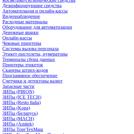
Косметико-гигиенические средства
Дезинфицирующие средства
Автоматизация и онлайн-кассы
Видеонаблюдение
Расходные материалы
Оборудование для автоматизации
Денежные ящики
Онлайн-кассы
Чековые принтеры
Системы вызова персонала
Этикет-пистолеты, нумераторы
Терминалы сбора данных
Принтеры этикеток
Сканеры штрих-кодов
Программное обеспечение
Счетчики и детекторы валют
Запасные части
ЗИПы (PIRON)
ЗИПы (ICE TECH)
ЗИПы (Resto Italia)
ЗИПы (Kopa)
ЗИПы (Беларусь)
ЗИПы (MACH)
ЗИПы (Amitek)
ЗИПы ТоргТехМаш